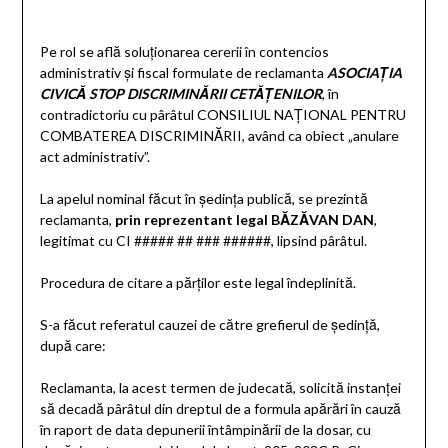
Pe rol se află soluţionarea cererii în contencios
administrativ şi fiscal formulate de reclamanta
ASOCIAŢIA
CIVICĂ STOP DISCRIMINĂRII CETĂŢENILOR
, în
contradictoriu cu pârâtul CONSILIUL NAŢIONAL PENTRU
COMBATEREA DISCRIMINĂRII, având ca obiect „anulare
act administrativ”.
La apelul nominal făcut în şedinţa publică, se prezintă
reclamanta,
prin reprezentant legal BĂZĂVAN DAN
,
legitimat cu CI ##### ## ### ######, lipsind pârâtul.
Procedura de citare a părţilor este legal îndeplinită.
S-a făcut referatul cauzei de către grefierul de şedinţă,
după care:
Reclamanta, la acest termen de judecată, solicită instanţei
să decadă pârâtul din dreptul de a formula apărări în cauză
în raport de data depunerii întâmpinării de la dosar, cu