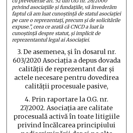
cu prevederile art. 52 din O.G nr. 26/2000
privind asociaţiile şi fundaţiile, vă învederăm
faptul că am luat cunoştinţă de statul asociaţiei
pe care o reprezentaţi, precum şi de solicitările
expuse.”, ceea ce arată că CNCD a luat la
cunoştinţă despre statut, şi implicit de
reprezentantul legal ai Asociaţiei.
3. De asemenea, şi în dosarul nr.
603/2020 Asociaţia a depus dovada
calităţii de reprezentant dar şi
actele necesare pentru dovedirea
calităţii procesuale pasive,
4. Prin raportare la O.G. nr.
27/2002. Asociaţia are calitate
procesuală activă în toate litigiile
privind încălcarea principiului