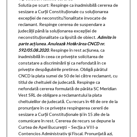
Solutia pe scurt: Respinge ca inadmisibilă cererea de
sesizare a Curţii Constituţionale cu soluţionarea
excepţiei de neconstitu?ionalitate invocate de
reclamant. Respinge cererea de suspendare a
judecăţii până la soluţionarea excepţiei de
neconstituţionalitate ca lipsită de obiect.
Admite în
parte acţiunea. Anulează Hotărârea CNCD nr.
592/05.08.2020.
Respinge în rest acţiunea, ca
inadmisibilă în ceea ce priveşte solicitarea de
constatare a discriminării şi ca nefondată în ce
priveşte despăgubirile pretinse. Obligă pârâtul
CNCD la plata sumei de 50 de lei către reclamant, cu
titlul de cheltuieli de judecată. Respinge ca
nefondată cererea formulată de pârâta SC Meridian
Vest SRL de obligare a reclamantului la plata
cheltuielilor de judecată. Cu recurs în 48 de ore de la
pronunţare în ce priveşte respingerea cererii de
sesizare a Curţii Constituţionale şi în 15 zile de la
comunicare în rest. Cererea de recurs se depune la
Curtea de Apel Bucureşti – Secţia a VIII-a
Contencios Administrativ şi Fiscal. Pronunţată azi,