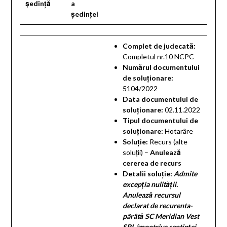
ședință
a
ședinței
Complet de judecată:
Completul nr.10 NCPC
Numărul documentului
de soluționare:
5104/2022
Data documentului de
soluționare:
02.11.2022
Tipul documentului de
soluționare:
Hotarâre
Soluție:
Recurs (alte
soluţii) –
Anulează
cererea de recurs
Detalii soluţie:
Admite
excepţia nulităţii.
Anulează recursul
declarat de recurenta-
pârâtă SC Meridian Vest
SRL împotriva sentinţei