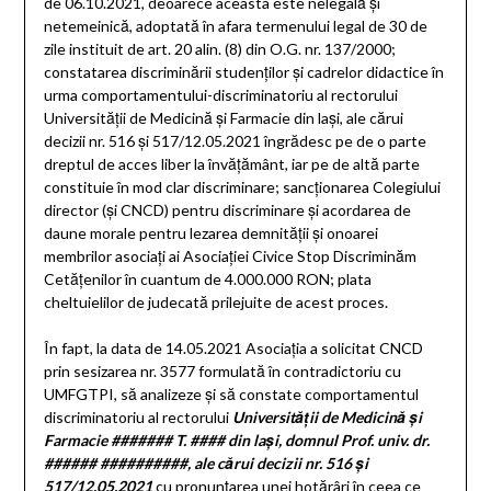
de 06.10.2021, deoarece aceasta este nelegală şi
netemeinică, adoptată în afara termenului legal de 30 de
zile instituit de art. 20 alin. (8) din O.G. nr. 137/2000;
constatarea discriminării studenţilor şi cadrelor didactice în
urma comportamentului-discriminatoriu al rectorului
Universităţii de Medicină şi Farmacie din laşi, ale cărui
decizii nr. 516 şi 517/12.05.2021 îngrădesc pe de o parte
dreptul de acces liber la învăţământ, iar pe de altă parte
constituie în mod clar discriminare; sancţionarea Colegiului
director (şi CNCD) pentru discriminare şi acordarea de
daune morale pentru lezarea demnităţii şi onoarei
membrilor asociaţi ai Asociaţiei Civice Stop Discriminăm
Cetăţenilor în cuantum de 4.000.000 RON; plata
cheltuielilor de judecată prilejuite de acest proces.
În fapt, la data de 14.05.2021 Asociaţia a solicitat CNCD
prin sesizarea nr. 3577 formulată în contradictoriu cu
UMFGTPI, să analizeze şi să constate comportamentul
discriminatoriu al rectorului
Universităţii de Medicină şi
Farmacie ####### T. #### din laşi, domnul Prof. univ. dr.
###### ##########, ale cărui decizii nr. 516 şi
517/12.05.2021
cu pronunţarea unei hotărâri în ceea ce