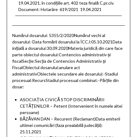
19.04.2021, în condiţiile art. 402 teza finală C.pr.civ.
Document: Hotarâre 619/2021 19.04.2021
Numărul dosarului: 5355/2/2020Numărul vechi al
dosarului:-Data formării dosarului la ÎCCJ:05.10.2021Data
inițială a dosarului:30.09.2020Materia juridică din care face
parte obiectul dosarului:Contencios administrativ şi
fiscalSecție:Secţia de Contencios Administrativ şi
FiscalObiectul dosarului:anulare act
administrativObiectele secundare ale dosarului:-Stadiul
procesual:RecursStadiul procesual combinat:-Părțile din
dosar:
ASOCIAŢIA CIVICĂ STOP DISCRIMINĂRII
CETĂŢENILOR – Petent (Intervenient în numele altei
persoane)
BĂZĂVAN DAN – Recurent (Reclamant)Data emiterii
ultimei comunicări (faza prealabilă judecăţii):
25.11.2021