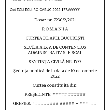
Cod ECLI ECLI:RO:CABUC:2022:177.######
Dosar nr. 7230/2/2021
R O M Â N I A
CURTEA DE APEL BUCUREŞTI
SECŢIA A IX-A DE CONTENCIOS
ADMINISTRATIV ŞI FISCAL
SENTINŢA CIVILĂ NR. 1733
Şedinţa publică de la data de 10 octombrie
2022
Curtea constituită din:
PREŞEDINTE: ##### ######
GREFIER: ######### ##### – ######