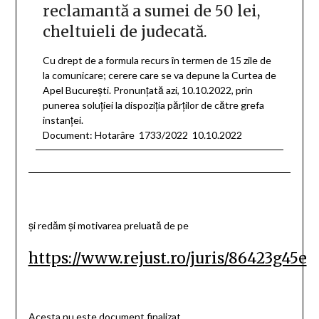
reclamantă a sumei de 50 lei,
cheltuieli de judecată.
Cu drept de a formula recurs în termen de 15 zile de
la comunicare; cerere care se va depune la Curtea de
Apel Bucureşti. Pronunţată azi, 10.10.2022, prin
punerea soluţiei la dispoziţia părţilor de către grefa
instanţei.
Document: Hotarâre 1733/2022 10.10.2022
și redăm și motivarea preluată de pe
https://www.rejust.ro/juris/86423g45e
Acesta nu este document finalizat