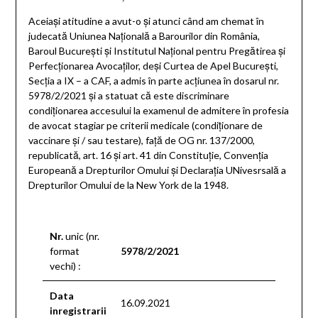
Aceiași atitudine a avut-o și atunci când am chemat în
judecată Uniunea Națională a Barourilor din România,
Baroul București și Institutul Național pentru Pregătirea și
Perfecționarea Avocaților, deși Curtea de Apel București,
Secția a IX – a CAF, a admis în parte acțiunea în dosarul nr.
5978/2/2021 și a statuat că este discriminare
condiționarea accesului la examenul de admitere în profesia
de avocat stagiar pe criterii medicale (condiționare de
vaccinare și / sau testare), față de OG nr. 137/2000,
republicată, art. 16 și art. 41 din Constituție, Convenția
Europeană a Drepturilor Omului și Declarația UNivesrsală a
Drepturilor Omului de la New York de la 1948.
Nr.
unic (nr.
format
5978/2/2021
vechi) :
Data
16.09.2021
inregistrarii