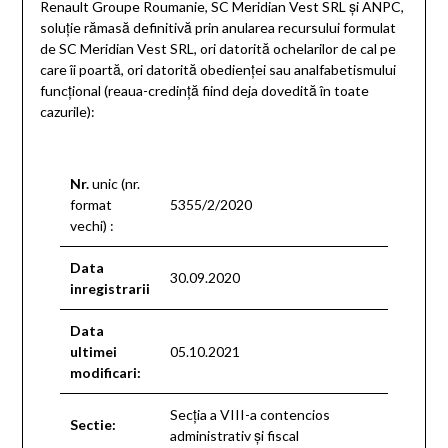
Renault Groupe Roumanie, SC Meridian Vest SRL și ANPC,
soluție rămasă definitivă prin anularea recursului formulat
de SC Meridian Vest SRL, ori datorită ochelarilor de cal pe
care îi poartă, ori datorită obedienței sau analfabetismului
funcțional (reaua-credință fiind deja dovedită în toate
cazurile):
Nr.
unic (nr.
format
5355/2/2020
vechi) :
Data
30.09.2020
inregistrarii
Data
ultimei
05.10.2021
modificari:
Secţia a VIII-a contencios
Sectie:
administrativ şi fiscal