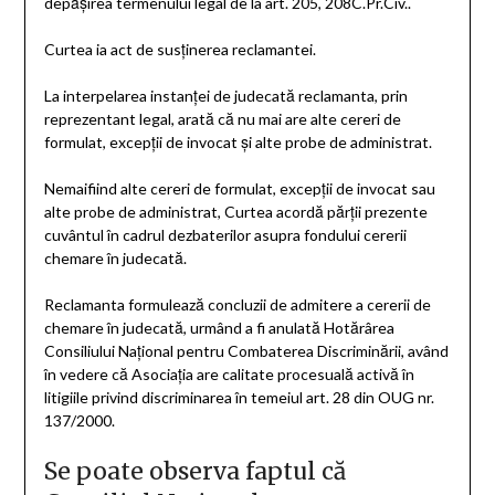
depăşirea termenului legal de la art. 205, 208C.Pr.Civ..
Curtea ia act de susţinerea reclamantei.
La interpelarea instanţei de judecată reclamanta, prin
reprezentant legal, arată că nu mai are alte cereri de
formulat, excepţii de invocat şi alte probe de administrat.
Nemaifiind alte cereri de formulat, excepţii de invocat sau
alte probe de administrat, Curtea acordă părţii prezente
cuvântul în cadrul dezbaterilor asupra fondului cererii
chemare în judecată.
Reclamanta formulează concluzii de admitere a cererii de
chemare în judecată, urmând a fi anulată Hotărârea
Consiliului Naţional pentru Combaterea Discriminării, având
în vedere că Asociaţia are calitate procesuală activă în
litigiile privind discriminarea în temeiul art. 28 din OUG nr.
137/2000.
Se poate observa faptul că