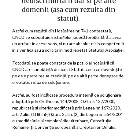
nediscriminării dar si pe alte
domenii (aşa cum rezulta din
statut).
Astfel cum rezultă din Hotărârea nr. 741 contestată,
CNCD se substituie instanţelor judecătoreşti, fără a avea
un atribut în acest sens, şi nu are absolut nicio competenţă
în a verifica sau a solicita în mod repetat Statutul Asociaţiei.
Totodată se poate constata de la pct. 6 al hotărârii că
CNCD are cunoştinţă de acest Statut, ceea ce dovedeşte
pe de o parte reaua-credinţă, pe de altă parte denegare de
dreptate, refuz de soluţionare.
Astfel, au fost încălcate procedura internă de soluţionare
adoptată prin Ordinul nr. 144/2008, O.G. nr. 137/2000,
republicată şi ulterior modificată prin Legea nr. 167/2020,
art. 2 alin. (1) lit. h)-j) şi art. 2 alin. (2) din Legea nr. 554/2004
cu modificările şi completările ulterioare, Constituţia
României şi Convenţia Europeană a Drepturilor Omului.