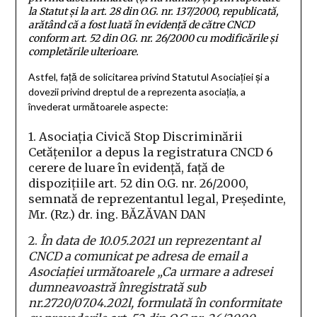
la Statut şi la art. 28 din O.G. nr. 137/2000, republicată,
arătând că a fost luată în evidenţă de către CNCD
conform art. 52 din O.G. nr. 26/2000 cu modificările şi
completările ulterioare.
Astfel, faţă de solicitarea privind Statutul Asociaţiei şi a
dovezii privind dreptul de a reprezenta asociaţia, a
învederat următoarele aspecte:
1. Asociaţia Civică Stop Discriminării
Cetăţenilor a depus la registratura CNCD 6
cerere de luare în evidenţă, faţă de
dispoziţiile art. 52 din O.G. nr. 26/2000,
semnată de reprezentantul legal, Preşedinte,
Mr. (Rz.) dr. ing. BĂZĂVAN DAN
2.
În data de 10.05.2021 un reprezentant al
CNCD a comunicat pe adresa de email a
Asociaţiei următoarele „Ca urmare a adresei
dumneavoastră înregistrată sub
nr.2720/07.04.202l, formulată în conformitate