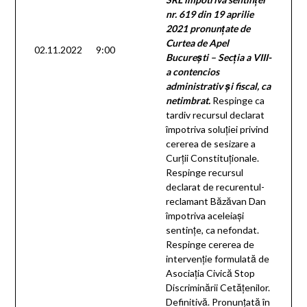
nr. 619 din 19 aprilie
2021 pronunţate de
Curtea de Apel
02.11.2022
9:00
Bucureşti – Secţia a VIII-
a contencios
administrativ şi fiscal, ca
netimbrat.
Respinge ca
tardiv recursul declarat
împotriva soluţiei privind
cererea de sesizare a
Curţii Constituţionale.
Respinge recursul
declarat de recurentul-
reclamant Băzăvan Dan
împotriva aceleiaşi
sentinţe, ca nefondat.
Respinge cererea de
intervenţie formulată de
Asociaţia Civică Stop
Discriminării Cetăţenilor.
Definitivă. Pronunţată în