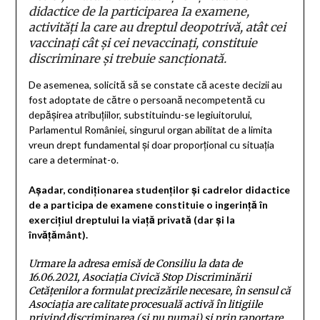
didactice de la participarea Ia examene,
activităţi la care au dreptul deopotrivă, atât cei
vaccinaţi cât şi cei nevaccinaţi, constituie
discriminare şi trebuie sancţionată.
De asemenea, solicită să se constate că aceste decizii au
fost adoptate de către o persoană necompetentă cu
depăşirea atribuţiilor, substituindu-se legiuitorului,
Parlamentul României, singurul organ abilitat de a limita
vreun drept fundamental şi doar proporţional cu situaţia
care a determinat-o.
Aşadar, condiţionarea studenţilor şi cadrelor didactice
de a participa de examene constituie o ingerinţă în
exerciţiul dreptului la viaţă privată (dar şi la
învăţământ).
Urmare la adresa emisă de Consiliu la data de
16.06.2021, Asociaţia Civică Stop Discriminării
Cetăţenilor a formulat precizările necesare, în sensul că
Asociaţia are calitate procesuală activă în litigiile
privind discriminarea (şi nu numai) şi prin raportare