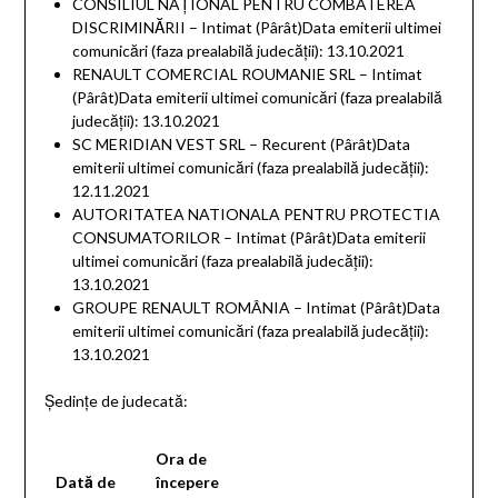
CONSILIUL NAŢIONAL PENTRU COMBATEREA
DISCRIMINĂRII – Intimat (Pârât)Data emiterii ultimei
comunicări (faza prealabilă judecăţii): 13.10.2021
RENAULT COMERCIAL ROUMANIE SRL – Intimat
(Pârât)Data emiterii ultimei comunicări (faza prealabilă
judecăţii): 13.10.2021
SC MERIDIAN VEST SRL – Recurent (Pârât)Data
emiterii ultimei comunicări (faza prealabilă judecăţii):
12.11.2021
AUTORITATEA NATIONALA PENTRU PROTECTIA
CONSUMATORILOR – Intimat (Pârât)Data emiterii
ultimei comunicări (faza prealabilă judecăţii):
13.10.2021
GROUPE RENAULT ROMÂNIA – Intimat (Pârât)Data
emiterii ultimei comunicări (faza prealabilă judecăţii):
13.10.2021
Ședințe de judecată:
Ora de
Dată de
începere