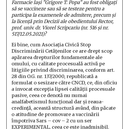
Farmacie Iași ”Grigore T. Popa” au fost obligați
să se vaccineze sau să se testeze pentru a
participa la examenele de admitere, precum și
la licență prin Decizii ale obedientului Rector,
prof. univ. dr. Viorel Scripcariu (nr. 516 și nr.
517/12.05.2021)?
Ei bine, cum Asociația Civică Stop
Discriminării Cetățenilor ce are drept scop
apărarea drepturilor fundamentale ale
omului, cu calitate procesuală activă pe
litigiile privind discriminarea, conform art.
28 din O.G. nr. 137/2000, republicată a
formulat o sesizare către CNCD, ce, din oficiu
a invocat excepția lipsei calității procesuale
pasive, ceea ce denotă nu numai
analfabetismul funcțional dar și reaua-
credință, această structură având, din păcate
o atitudine de promovare a vaccinării
împotriva Sars – cov – 2 cu un ser
EXPERIMENTAL, ceea ce este inadmisibil.