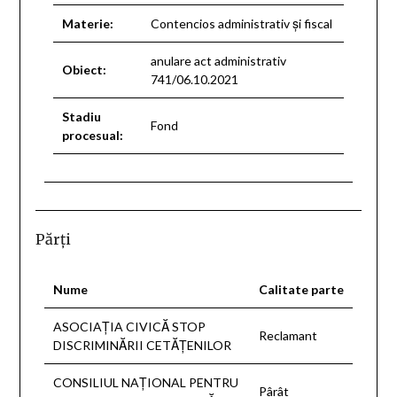
Materie:
Contencios administrativ şi fiscal
anulare act administrativ
Obiect:
741/06.10.2021
Stadiu
Fond
procesual:
Părţi
Nume
Calitate parte
ASOCIAŢIA CIVICĂ STOP
Reclamant
DISCRIMINĂRII CETĂŢENILOR
CONSILIUL NAŢIONAL PENTRU
Pârât