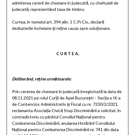
admiterea cererii de chemare în judecată, cu cheltuieli de
judecată, reprezentând taxa de timbru.
Curtea, în temeiul art. 394 alin. 1 C.Pr.Civ., declară
dezbaterile încheiate şi reţine cauza spre soluţionare.
C U R T E A,
Deliberând, reţine următoarele:
Prin cererea de chemare în judecată înregistrată la data de
08.11.2021 pe rolul Curţii de Apel Bucureşti – Secţia a IX-a
de Contencios Administrativ şi Fiscal cu nr. 7230/2/2021,
reclamanta Asociaţia Civică Stop Discriminării a solicitat, în
contradictoriu cu pârâtul Consiliul Naţional pentru
Combaterea Discriminării, anularea Hotărârii Consiliului
Naţional pentru Combaterea Discriminării nr. 741 din data