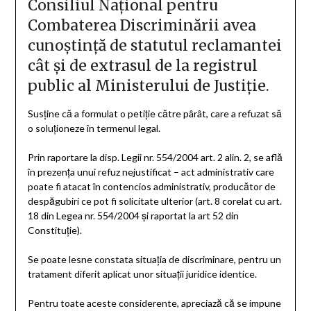
Consiliul Naţional pentru
Combaterea Discriminării avea
cunoştinţă de statutul reclamantei
cât şi de extrasul de la registrul
public al Ministerului de Justiţie.
Susţine că a formulat o petiţie către pârât, care a refuzat să
o soluţioneze în termenul legal.
Prin raportare la disp. Legii nr. 554/2004 art. 2 alin. 2, se află
în prezenţa unui refuz nejustificat – act administrativ care
poate fi atacat în contencios administrativ, producător de
despăgubiri ce pot fi solicitate ulterior (art. 8 corelat cu art.
18 din Legea nr. 554/2004 şi raportat la art 52 din
Constituţie).
Se poate lesne constata situaţia de discriminare, pentru un
tratament diferit aplicat unor situaţii juridice identice.
Pentru toate aceste considerente, apreciază că se impune