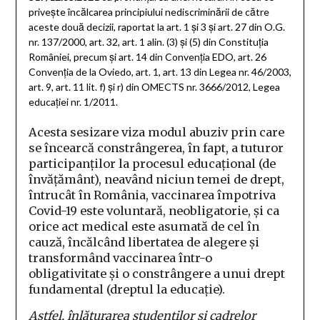
priveşte încălcarea principiului nediscriminării de către
aceste două decizii, raportat la art. 1 şi 3 şi art. 27 din O.G.
nr. 137/2000, art. 32, art. 1 alin. (3) şi (5) din Constituţia
României, precum şi art. 14 din Convenţia EDO, art. 26
Convenţia de la Oviedo, art. 1, art. 13 din Legea nr. 46/2003,
art. 9, art. 11 lit. f) şi r) din OMECTS nr. 3666/2012, Legea
educaţiei nr. 1/2011.
Acesta sesizare viza modul abuziv prin care
se încearcă constrângerea, în fapt, a tuturor
participanţilor la procesul educaţional (de
învăţământ), neavând niciun temei de drept,
întrucât în România, vaccinarea împotriva
Covid-19 este voluntară, neobligatorie, şi ca
orice act medical este asumată de cel în
cauză, încălcând libertatea de alegere şi
transformând vaccinarea într-o
obligativitate şi o constrângere a unui drept
fundamental (dreptul la educaţie).
Astfel, înlăturarea studenţilor şi cadrelor