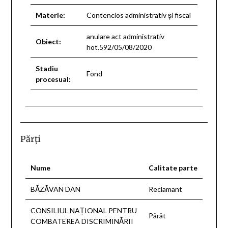
Materie:
Contencios administrativ şi fiscal
anulare act administrativ
Obiect:
hot.592/05/08/2020
Stadiu
Fond
procesual:
Părţi
Nume
Calitate parte
BĂZĂVAN DAN
Reclamant
CONSILIUL NAŢIONAL PENTRU
Pârât
COMBATEREA DISCRIMINĂRII