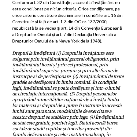
Conform art. 32 din Constituție, accesul la învățământ nu
este condiționat pe niciun criteriu. Orice condiționare, pe
orice criteriu constituie discriminare în condițiile art. 16 din
Constituție și față de art. 1-3 din OG nr. 137/2000,
republicată (a se vedea și art. 14 din Convenția Europeană
a Drepturilor Omului și art. 7 din Declarația Universală a
Drepturilor Omului de la Newe York de la 1948).
Dreptul la învățătură
(1)
Dreptul la învățătura este
asigurat prin învățământul general obligatoriu, prin
învățământul liceal și prin cel profesional, prin
învățământul superior, precum și prin alte forme de
instrucție și de perfecționare.
(2)
Învățământul de toate
gradele se desfășoară în limba română. În condițiile
legii, învățământul se poate desfășura și într-o limbă
de circulație internațională.
(3)
Dreptul persoanelor
aparținând minorităților naționale de a învăța limba
lor maternă și dreptul de a putea fi instruite în această
limbă sunt garantate; modalitățile de exercitare a
acestor drepturi se stabilesc prin lege.
(4)
Învățământul
de stat este gratuit, potrivit legii. Statul acordă burse
sociale de studii copiilor și tinerilor proveniți din
familii defavorizate și celor institutionalizați, în