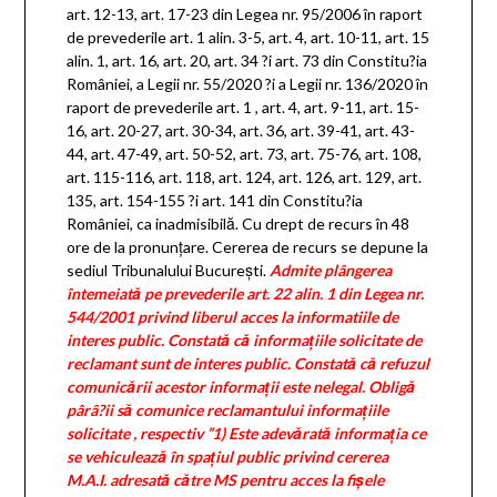
art. 12-13, art. 17-23 din Legea nr. 95/2006 în raport
de prevederile art. 1 alin. 3-5, art. 4, art. 10-11, art. 15
alin. 1, art. 16, art. 20, art. 34 ?i art. 73 din Constitu?ia
României, a Legii nr. 55/2020 ?i a Legii nr. 136/2020 în
raport de prevederile art. 1 , art. 4, art. 9-11, art. 15-
16, art. 20-27, art. 30-34, art. 36, art. 39-41, art. 43-
44, art. 47-49, art. 50-52, art. 73, art. 75-76, art. 108,
art. 115-116, art. 118, art. 124, art. 126, art. 129, art.
135, art. 154-155 ?i art. 141 din Constitu?ia
României, ca inadmisibilă. Cu drept de recurs în 48
ore de la pronunţare. Cererea de recurs se depune la
sediul Tribunalului Bucureşti.
Admite plângerea
întemeiată pe prevederile art. 22 alin. 1 din Legea nr.
544/2001 privind liberul acces la informatiile de
interes public. Constată că informaţiile solicitate de
reclamant sunt de interes public. Constată că refuzul
comunicării acestor informaţii este nelegal. Obligă
pârâ?ii să comunice reclamantului informaţiile
solicitate , respectiv
”1) Este adevărată informaţia ce
se vehiculează în spaţiul public privind cererea
M.A.I. adresată către MS pentru acces la fişele