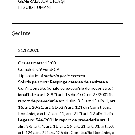
GENERALĂ JURIDICĂ ŞI
RESURSE UMANE
Şedinţe
21.12.2020
Ora estimata: 13:00
Complet: C9 Fond-CA
Tip solutie:
Admite in parte cererea
Solutia pe scurt: Respinge cererea de sesizare a
Cur?ii Constitu?ionale cu excep?iile de neconstitu?
ionalitate a art. 8-9 ?i art. 15 din O.G. nr. 27/2002 în
raport de prevederile art. 1 alin. 3-5, art 15 alin. 1, art.
16, art. 20-21, art. 51-52 ?i art. 124 din Constitu?ia
României, a art. 7 , art. 12, art. 21 ?i art. 22 alin. 1 din
Legea nr. 544/2001 în raport de prevederile art. 1
alin. 3-5, art. 4, art. 11, art. 16, art. 21, art. 31, art. 57,
art. 124 alin. 2 ?i art. 126 din Constitu?ia României, a