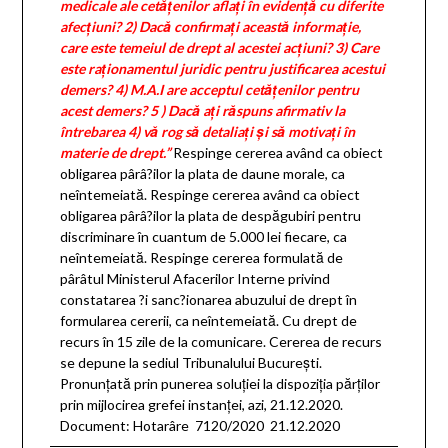
medicale ale cetăţenilor aflaţi în evidenţă cu diferite
afecţiuni?
2) Dacă confirmaţi această informaţie,
care este temeiul de drept al acestei acţiuni?
3) Care
este raţionamentul juridic pentru justificarea acestui
demers?
4) M.A.I are acceptul cetăţenilor pentru
acest demers?
5 ) Dacă aţi răspuns afirmativ la
întrebarea 4) vă rog să detaliaţi şi să motivaţi în
materie de drept.”
Respinge cererea având ca obiect
obligarea pârâ?ilor la plata de daune morale, ca
neîntemeiată. Respinge cererea având ca obiect
obligarea pârâ?ilor la plata de despăgubiri pentru
discriminare în cuantum de 5.000 lei fiecare, ca
neîntemeiată. Respinge cererea formulată de
pârâtul Ministerul Afacerilor Interne privind
constatarea ?i sanc?ionarea abuzului de drept în
formularea cererii, ca neîntemeiată. Cu drept de
recurs în 15 zile de la comunicare. Cererea de recurs
se depune la sediul Tribunalului Bucureşti.
Pronunţată prin punerea soluţiei la dispoziţia părţilor
prin mijlocirea grefei instanţei, azi, 21.12.2020.
Document: Hotarâre 7120/2020 21.12.2020