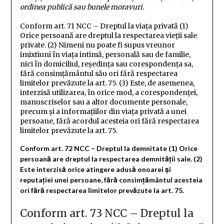
ordinea publică sau bunele moravuri.
Conform art. 71 NCC –
Dreptul la viaţa privată
(1)
Orice persoană are dreptul la respectarea vieţii sale
private.
(2) Nimeni nu poate fi supus vreunor
imixtiuni în viaţa intimă, personală sau de familie,
nici în domiciliul, reşedinţa sau corespondenţa sa,
fără consimţământul său ori fără respectarea
limitelor prevăzute la art. 75.
(3) Este, de asemenea,
interzisă utilizarea, în orice mod, a corespondenţei,
manuscriselor sau a altor documente personale,
precum şi a informaţiilor din viaţa privată a unei
persoane, fără acordul acesteia ori fără respectarea
limitelor prevăzute la art. 75.
Conform art. 72 NCC –
Dreptul la demnitate
(1) Orice
persoană are dreptul la respectarea demnităţii sale.
(2)
Este interzisă orice atingere adusă onoarei şi
reputaţiei unei persoane, fără consimţământul acesteia
ori fără respectarea limitelor prevăzute la art. 75.
Conform art. 73 NCC –
Dreptul la