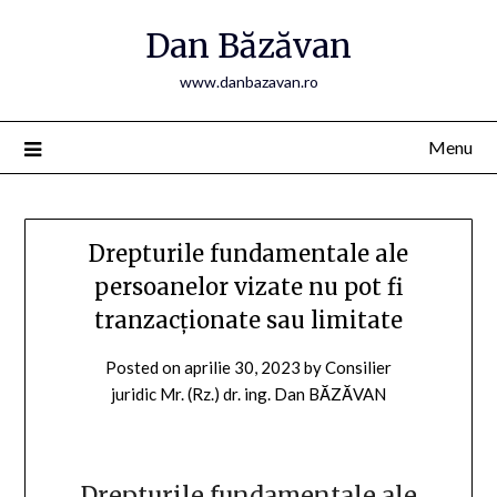
Skip
Dan Băzăvan
to
content
www.danbazavan.ro
Menu
Drepturile fundamentale ale
persoanelor vizate nu pot fi
tranzacționate sau limitate
Posted on
aprilie 30, 2023
by
Consilier
juridic Mr. (Rz.) dr. ing. Dan BĂZĂVAN
Drepturile fundamentale ale