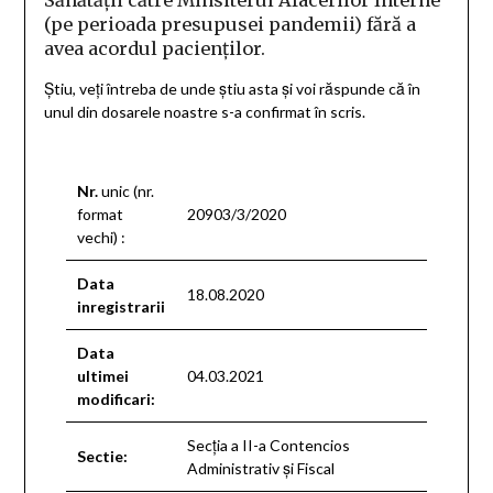
Sănătății către Minsiterul Afacerilor Interne
(pe perioada presupusei pandemii) fără a
avea acordul pacienților.
Știu, veți întreba de unde știu asta și voi răspunde că în
unul din dosarele noastre s-a confirmat în scris.
Nr.
unic (nr.
format
20903/3/2020
vechi) :
Data
18.08.2020
inregistrarii
Data
ultimei
04.03.2021
modificari:
Secţia a II-a Contencios
Sectie:
Administrativ şi Fiscal