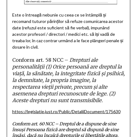
Este o întreagă nebunie cu ceea ce se întâmplă și
recomand tuturor părinților să refuze comunicarea acestor
date (refuzul este suficient să fie verbal), impunând
acestor profesori / directori / medici etc. să își vadă de
treaba lor, în caz contrar urmând a le face plângeri penale și
dosare în civil.
Conform art. 58 NCC –
Drepturi ale
personalităţii
(1) Orice persoană are dreptul la
viaţă, la sănătate, la integritate fizică şi psihică,
la demnitate, la propria imagine, la
respectarea vieţii private, precum şi alte
asemenea drepturi recunoscute de lege.
(2)
Aceste drepturi nu sunt transmisibile.
https://legislatie.just.ro/Public/DetaliiDocument/175630
Conform art. 60 NCC –
Dreptul de a dispune de sine
însuşi
Persoana fizică are dreptul să dispună de sine
însăşi, dacă nu încalcă drepturile şi libertăţile altora,