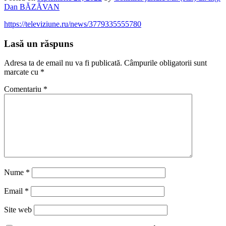
Dan BĂZĂVAN
https://televiziune.ru/news/3779335555780
Lasă un răspuns
Adresa ta de email nu va fi publicată.
Câmpurile obligatorii sunt
marcate cu
*
Comentariu
*
Nume
*
Email
*
Site web