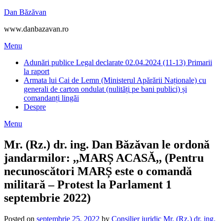
Skip
Dan Băzăvan
to
www.danbazavan.ro
content
Menu
Adunări publice Legal declarate 02.04.2024 (11-13) Primarii
la raport
Armata lui Cai de Lemn (Ministerul Apărării Naționale) cu
generali de carton ondulat (nulități pe bani publici) și
comandanți lingăi
Despre
Menu
Mr. (Rz.) dr. ing. Dan Băzăvan le ordonă
jandarmilor: ,,MARȘ ACASĂ,, (Pentru
necunoscători MARȘ este o comandă
militară – Protest la Parlament 1
septembrie 2022)
Posted on
septembrie 25, 2022
by
Consilier juridic Mr. (Rz.) dr. ing.