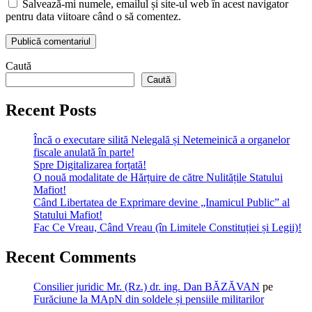
Salvează-mi numele, emailul și site-ul web în acest navigator
pentru data viitoare când o să comentez.
Caută
Caută
Recent Posts
Încă o executare silită Nelegală și Netemeinică a organelor
fiscale anulată în parte!
Spre Digitalizarea forțată!
O nouă modalitate de Hărțuire de către Nulitățile Statului
Mafiot!
Când Libertatea de Exprimare devine „Inamicul Public” al
Statului Mafiot!
Fac Ce Vreau, Când Vreau (în Limitele Constituției și Legii)!
Recent Comments
Consilier juridic Mr. (Rz.) dr. ing. Dan BĂZĂVAN
pe
Furăciune la MApN din soldele și pensiile militarilor