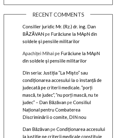
RECENT COMMENTS
Consilier juridic Mr. (Rz.) dr. ing. Dan
BĂZĂVAN
pe
Furăciune la MApN din
soldele și pensiile militarilor
Apachiței Mihai
pe
Furăciune la MApN
din soldele și pensiile militarilor
Din seria: Justiția ”La Mișto” sau
condiționarea accesului la o instanță de
judecată pe criterii medicale. ”porți
mască, te judec”, ”nu porți mască, nu te
judec” – Dan Băzăvan
pe
Consiliul
Național pentru Combaterea
Discriminării o comite, DIN nou
Dan Băzăvan
pe
Condiționarea accesului
la justiție pe criterii medicale constituie