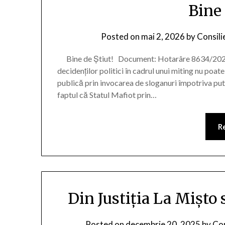
Bine 
Posted on
mai 2, 2026
by
Consili
Bine de Știut! Document: Hotarâre 8634/2023 
decidenţilor politici în cadrul unui miting nu poate
publică prin invocarea de sloganuri împotriva put
faptul că Statul Mafiot prin…
R
Din Justiția La Mișto
Posted on
decembrie 20, 2025
by
Con