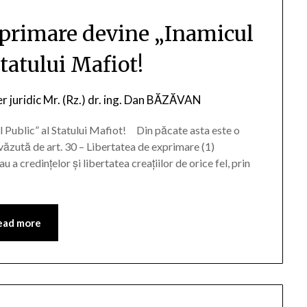
xprimare devine „Inamicul
Statului Mafiot!
er juridic Mr. (Rz.) dr. ing. Dan BĂZĂVAN
Public” al Statului Mafiot! Din păcate asta este o
văzută de art. 30 – Libertatea de exprimare (1)
 a credințelor și libertatea creațiilor de orice fel, prin
ead more