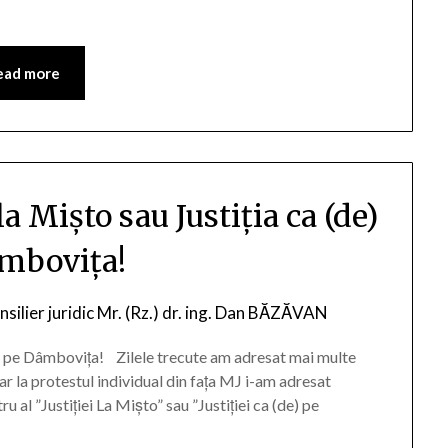
ead more
la Mișto sau Justiția ca (de)
mbovița!
silier juridic Mr. (Rz.) dr. ing. Dan BĂZĂVAN
(de) pe Dâmbovița! Zilele trecute am adresat mai multe
, iar la protestul individual din fața MJ i-am adresat
 al ”Justiției La Mișto” sau ”Justiției ca (de) pe