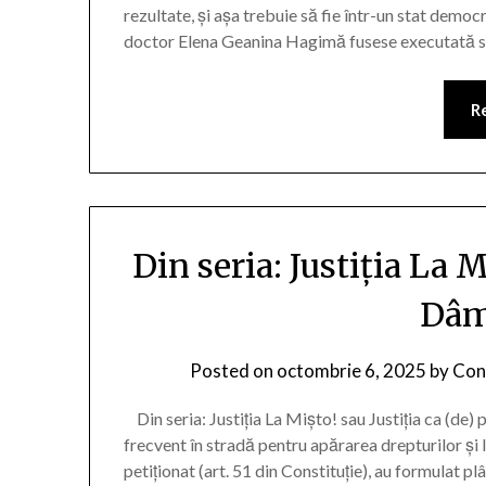
rezultate, și așa trebuie să fie într-un stat demo
doctor Elena Geanina Hagimă fusese executată si
R
Din seria: Justiția La M
Dâm
Posted on
octombrie 6, 2025
by
Cons
Din seria: Justiția La Mișto! sau Justiția ca (de)
frecvent în stradă pentru apărarea drepturilor și l
petiționat (art. 51 din Constituție), au formulat plâ