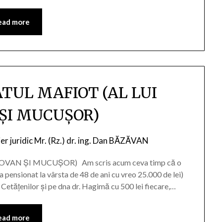
ead more
ATUL MAFIOT (AL LUI
ȘI MUCUȘOR)
ier juridic Mr. (Rz.) dr. ing. Dan BĂZĂVAN
VAN ȘI MUCUȘOR) Am scris acum ceva timp că o
 pensionat la vârsta de 48 de ani cu vreo 25.000 de lei)
Cetățenilor și pe dna dr. Hagimă cu 500 lei fiecare,…
ead more