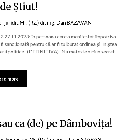
de Știut!
er juridic Mr. (Rz.) dr. ing. Dan BĂZĂVAN
27.11.2023: ”o persoană care a manifestat împotriva
 fi sancţionată pentru că ar fi tulburat ordinea şi liniştea
erii politice.” (DEFINITIVĂ) Nu mai este niciun secret
ead more
 sau ca (de) pe Dâmbovița!
silier juridic Mr. (Rz.) dr. ing. Dan BĂZĂVAN