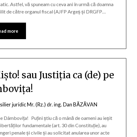
cratic. Astfel, vă spuneam cu ceva ani în urmă că doamna
lit de către organul fiscal (AJFP Argeș și DRGFP…
ead more
ișto! sau Justiția ca (de) pe
bovița!
ilier juridic Mr. (Rz.) dr. ing. Dan BĂZĂVAN
 pe Dâmbovița! Puțini știu că o mână de oameni au ieșit
ibertăților fundamentale (art. 30 din Constituție), au
ngeri penale și civile și au solicitat anularea unor acte