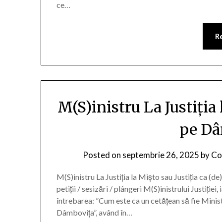
ce…
R
M(S)inistru La Justiția 
pe Dâ
Posted on
septembrie 26, 2025
by
Con
M(S)inistru La Justiția la Mișto sau Justiția ca 
petiții / sesizări / plângeri M(S)inistrului Justiției
întrebarea: ”Cum este ca un cetățean să fie Ministru
Dâmbovița”, având în…