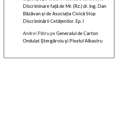
Discriminare față de Mr. (Rz.) dr. ing. Dan
Băzăvan și de Asociația Civică Stop
Discriminării Cetățenilor. Ep. I
Andrei Pătru
pe
Generalul de Carton
Ondulat Ștergăroiu și Pixelul Albastru