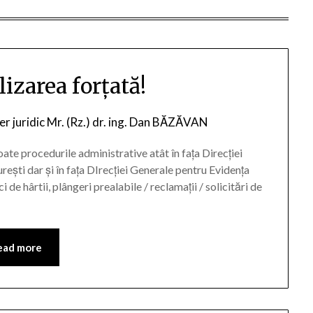
lizarea forțată!
er juridic Mr. (Rz.) dr. ing. Dan BĂZĂVAN
e procedurile administrative atât în fața Direcției
ești dar și în fața DIrecției Generale pentru Evidența
de hârtii, plângeri prealabile / reclamații / solicitări de
ead more