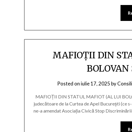
R
MAFIOȚII DIN ST
BOLOVAN 
Posted on
iulie 17, 2025
by
Consil
MAFIOȚII DIN STATUL MAFIOT (AL LUI BOLO
judecătoare de la Curtea de Apel București (ce s-a
ne-a amendat Asociația Civică Stop Discriminării 
R