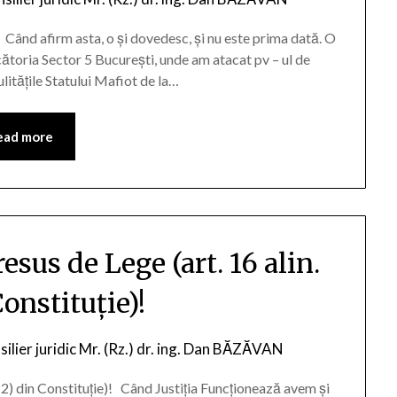
Când afirm asta, o și dovedesc, și nu este prima dată. O
ătoria Sector 5 București, unde am atacat pv – ul de
litățile Statului Mafiot de la…
ead more
sus de Lege (art. 16 alin.
Constituție)!
ilier juridic Mr. (Rz.) dr. ing. Dan BĂZĂVAN
(2) din Constituție)! Când Justiția Funcționează avem și