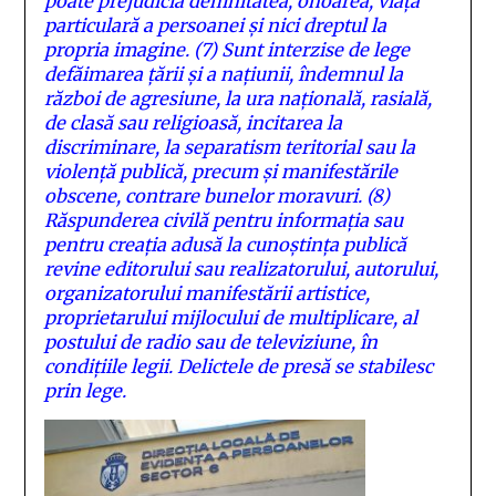
poate prejudicia demnitatea, onoarea, viața
particulară a persoanei și nici dreptul la
propria imagine.
(7)
Sunt interzise de lege
defăimarea țării și a națiunii, îndemnul la
război de agresiune, la ura națională, rasială,
de clasă sau religioasă, incitarea la
discriminare, la separatism teritorial sau la
violență publică, precum și manifestările
obscene, contrare bunelor moravuri.
(8)
Răspunderea civilă pentru informația sau
pentru creația adusă la cunoștința publică
revine editorului sau realizatorului, autorului,
organizatorului manifestării artistice,
proprietarului mijlocului de multiplicare, al
postului de radio sau de televiziune, în
condițiile legii. Delictele de presă se stabilesc
prin lege.