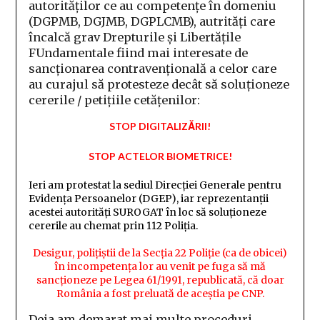
autorităților ce au competențe în domeniu
(DGPMB, DGJMB, DGPLCMB), autrități care
încalcă grav Drepturile și Libertățile
FUndamentale fiind mai interesate de
sancționarea contravențională a celor care
au curajul să protesteze decât să soluționeze
cererile / petițiile cetățenilor:
STOP DIGITALIZĂRII!
STOP ACTELOR BIOMETRICE!
Ieri am protestat la sediul Direcției Generale pentru
Evidența Persoanelor (DGEP), iar reprezentanții
acestei autorități SUROGAT în loc să soluționeze
cererile au chemat prin 112 Poliția.
Desigur, polițiștii de la Secția 22 Poliție (ca de obicei)
în incompetența lor au venit pe fuga să mă
sancționeze pe Legea 61/1991, republicată, că doar
România a fost preluată de aceștia pe CNP.
Deja am demarat mai multe proceduri