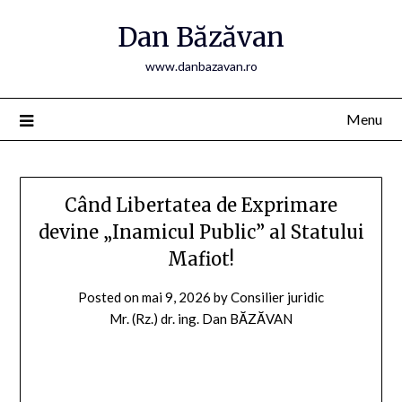
Skip
Dan Băzăvan
to
content
www.danbazavan.ro
Menu
Când Libertatea de Exprimare
devine „Inamicul Public” al Statului
Mafiot!
Posted on
mai 9, 2026
by
Consilier juridic
Mr. (Rz.) dr. ing. Dan BĂZĂVAN