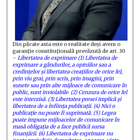
Din păcate asta este o realitate deși avem o
garanție constituțională prevăzută de art. 30
–
Libertatea de exprimare
(1)
Libertatea de
exprimare a gândurilor, a opiniilor sau a
credințelor și libertatea creațiilor de orice fel,
prin viu grai, prin scris, prin imagini, prin
sunete sau prin alte mijloace de comunicare în
public, sunt inviolabile.
(2)
Cenzura de orice fel
este interzisă.
(3)
Libertatea presei implică și
libertatea de a înființa publicații.
(4)
Nici o
publicație nu poate fi suprimată.
(5)
Legea
poate impune mijloacelor de comunicare în
masă obligația de a face publică sursa
finanțării.
(6)
Libertatea de exprimare nu