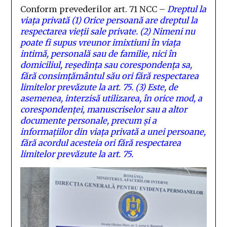
Conform prevederilor art. 71 NCC –
Dreptul la
viaţa privată
(1) Orice persoană are dreptul la
respectarea vieţii sale private.
(2) Nimeni nu
poate fi supus vreunor imixtiuni în viaţa
intimă, personală sau de familie, nici în
domiciliul, reşedinţa sau corespondenţa sa,
fără consimţământul său ori fără respectarea
limitelor prevăzute la art. 75.
(3) Este, de
asemenea, interzisă utilizarea, în orice mod, a
corespondenţei, manuscriselor sau a altor
documente personale, precum şi a
informaţiilor din viaţa privată a unei persoane,
fără acordul acesteia ori fără respectarea
limitelor prevăzute la art. 75.