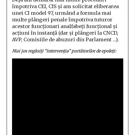
împotriva CEI, CIS și am solicitat eliberarea
unei CI model 97, urmând a formula mai
multe plângeri penale împotriva tuturor
acestor funcționari analfabeți funcțional și
acțiuni în instanță (dar și plângeri la CNCD,
AVP, Comisiile de abuzuri din Parlament …).
Mai jos regăsiți ”intervenția” purtătorilor de epoleți: