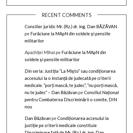
RECENT COMMENTS
Consilier juridic Mr. (Rz.) dr. ing. Dan BĂZĂVAN
pe
Furăciune la MApN din soldele și pensiile
militarilor
Apachiței Mihai
pe
Furăciune la MApN din
soldele și pensiile militarilor
Din seria: Justiția ”La Mișto” sau condiționarea
accesului la o instanță de judecată pe criterii
medicale. ”porți mască, te judec”, ”nu porți mască,
nu te judec” – Dan Băzăvan
pe
Consiliul Național
pentru Combaterea Discriminării o comite, DIN
nou
Dan Băzăvan
pe
Condiționarea accesului la
justiție pe criterii medicale constituie
Discriminare față de Mr. (Rz.) dr. ing. Dan