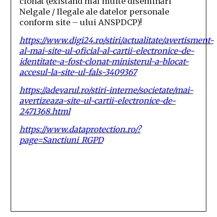
clonat (existând mai multe diseminări
Nelgale / Ilegale ale datelor personale
conform site – ului ANSPDCP)!
https://www.digi24.ro/stiri/actualitate/avertisment-
al-mai-site-ul-oficial-al-cartii-electronice-de-
identitate-a-fost-clonat-ministerul-a-blocat-
accesul-la-site-ul-fals-3409367
https://adevarul.ro/stiri-interne/societate/mai-
avertizeaza-site-ul-cartii-electronice-de-
2471368.html
https://www.dataprotection.ro/?
page=Sanctiuni_RGPD