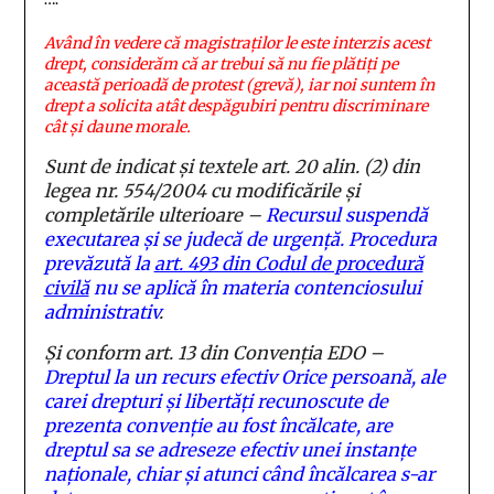
Având în vedere că magistraților le este interzis acest
drept, considerăm că ar trebui să nu fie plătiți pe
această perioadă de protest (grevă)
, iar noi suntem în
drept a solicita atât despăgubiri pentru discriminare
cât și daune morale.
Sunt de indicat și textele art. 20 alin. (2) din
legea nr. 554/2004 cu modificările și
completările ulterioare –
Recursul suspendă
executarea
și se judecă de urgență
. Procedura
prevăzută la
art. 493 din Codul de procedură
civilă
nu se aplică în materia contenciosului
administrativ
.
Și conform art. 13 din Convenția EDO –
Dreptul la un recurs efectiv Orice persoană, ale
carei drepturi şi libertăţi recunoscute de
prezenta convenţie au fost încălcate, are
dreptul sa se adreseze efectiv unei instanţe
naţionale, chiar şi atunci când încălcarea s-ar