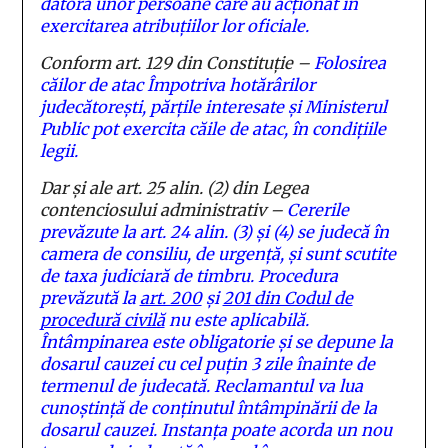
datora unor persoane care au acţionat în
exercitarea atribuţiilor lor oficiale.
Conform art. 129 din Constituție –
Folosirea
căilor de atac Împotriva hotărârilor
judecătorești, părțile interesate și Ministerul
Public pot exercita căile de atac, în condițiile
legii.
Dar și ale art. 25 alin. (2) din Legea
contenciosului administrativ –
Cererile
prevăzute la
art. 24 alin. (3)
și
(4)
se judecă în
camera de consiliu, de urgență, și sunt scutite
de taxa judiciară de timbru. Procedura
prevăzută la
art. 200
și
201 din Codul de
procedură civilă
nu este aplicabilă.
Întâmpinarea este obligatorie și se depune la
dosarul cauzei cu cel puțin 3 zile înainte de
termenul de judecată. Reclamantul va lua
cunoștință de conținutul întâmpinării de la
dosarul cauzei. Instanța poate acorda un nou