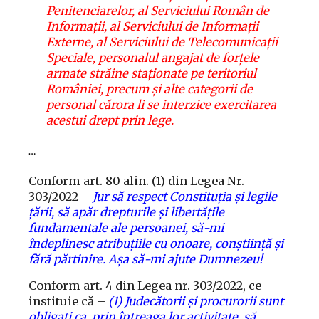
Penitenciarelor, al Serviciului Român de
Informații, al Serviciului de Informații
Externe, al Serviciului de Telecomunicații
Speciale, personalul angajat de forțele
armate străine staționate pe teritoriul
României, precum și alte categorii de
personal cărora li se interzice exercitarea
acestui drept prin lege.
…
Conform art. 80 alin. (1) din Legea Nr.
303/2022 –
Jur să respect Constituția și legile
țării, să apăr drepturile și libertățile
fundamentale ale persoanei, să-mi
îndeplinesc atribuțiile cu onoare, conștiință și
fără părtinire. Așa să-mi ajute Dumnezeu!
Conform art. 4 din Legea nr. 303/2022, ce
instituie că –
(1)
Judecătorii și procurorii sunt
obligați ca, prin întreaga lor activitate, să