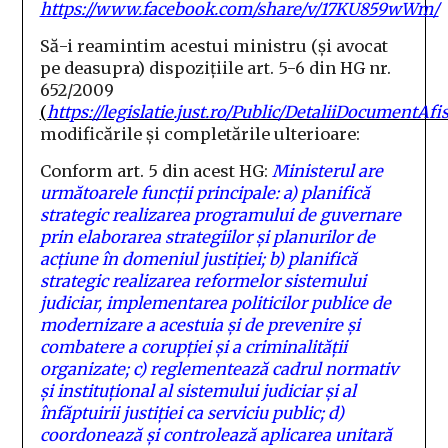
https://www.facebook.com/share/v/17KU859wWm/
Să-i reamintim acestui ministru (și avocat
pe deasupra) dispozițiile art. 5-6 din HG nr.
652/2009
(
https://legislatie.just.ro/Public/DetaliiDocumentAfis
modificările și completările ulterioare:
Conform art. 5 din acest HG:
Ministerul are
următoarele funcţii principale:
a) planifică
strategic realizarea programului de guvernare
prin elaborarea strategiilor şi planurilor de
acţiune în domeniul justiţiei;
b) planifică
strategic realizarea reformelor sistemului
judiciar, implementarea politicilor publice de
modernizare a acestuia şi de prevenire şi
combatere a corupţiei şi a criminalităţii
organizate;
c) reglementează cadrul normativ
şi instituţional al sistemului judiciar şi al
înfăptuirii justiţiei ca serviciu public;
d)
coordonează şi controlează aplicarea unitară