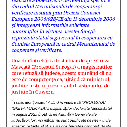
realizare a obiectivelor de referinţă specifice
din cadrul Mecanismului de cooperare şi
verificare instituit prin
Decizia Comisiei
Europene 2006/928/CE
din 13 decembrie 2006
şi integrează informaţiile solicitate
autorităţilor în virtutea acestei funcţii;
reprezintă statul şi guvernul în cooperarea cu
Comisia Europeană în cadrul Mecanismului de
cooperare şi verificare.
Una din întrebări a fost chiar despre Greva
Mascată (Protestul Surogat) a magistraților
care refuză să judece, acesta spunând că nu
este de competența sa, uitând că ministrul
justiției este reprezentantul sistemului de
justiție în Guwern.
În scris menționam: ”
Având în vedere că ”PROTESTUL”
(GREVA MASCATĂ) a magistraților declarate (declanșate)
în august 2025 (hotărârile Adunării Generale ale
Judecătorilor nici măcar nu sunt publicate pe site – urile
acestor instanțe, fără a avea posibilitatea concretă de ale