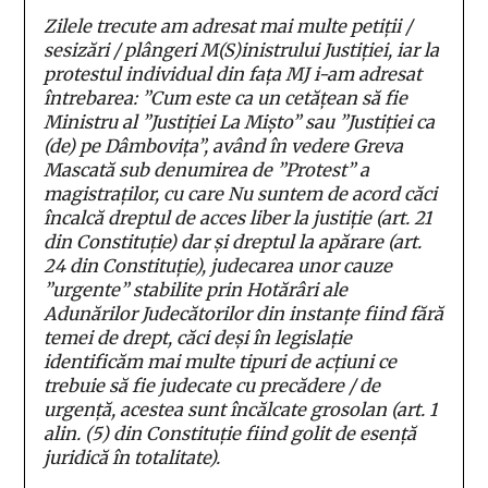
Zilele trecute am adresat mai multe petiții /
sesizări / plângeri M(S)inistrului Justiției, iar la
protestul individual din fața MJ i-am adresat
întrebarea: ”Cum este ca un cetățean să fie
Ministru al ”Justiției La Mișto” sau ”Justiției ca
(de) pe Dâmbovița”, având în vedere Greva
Mascată sub denumirea de ”Protest” a
magistraților, cu care Nu suntem de acord căci
încalcă dreptul de acces liber la justiție (art. 21
din Constituție) dar și dreptul la apărare (art.
24 din Constituție), judecarea unor cauze
”urgente” stabilite prin Hotărâri ale
Adunărilor Judecătorilor din instanțe fiind fără
temei de drept, căci deși în legislație
identificăm mai multe tipuri de acțiuni ce
trebuie să fie judecate cu precădere / de
urgență, acestea sunt încălcate grosolan (art. 1
alin. (5) din Constituție fiind golit de esență
juridică în totalitate).