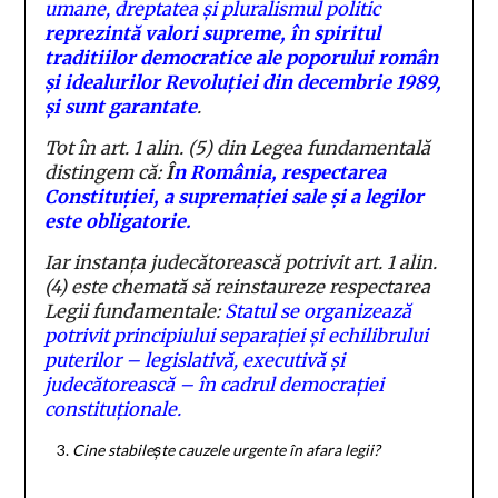
umane,
dreptatea
și pluralismul politic
reprezintă valori supreme, în spiritul
traditiilor democratice ale poporului român
și idealurilor Revoluției din decembrie 1989,
și sunt garantate
.
Tot în art. 1 alin. (5) din Legea fundamentală
distingem că:
Î
n România, respectarea
Constituției, a supremației sale și a legilor
este obligatorie.
Iar instanța judecătorească potrivit art. 1 alin.
(4) este chemată să reinstaureze respectarea
Legii fundamentale:
Statul se organizează
potrivit principiului separației și echilibrului
puterilor – legislativă, executivă și
judecătorească – în cadrul democrației
constituționale.
Cine stabilește cauzele urgente în afara legii?
….