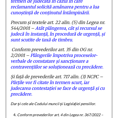
termen de judecată în cazul în care
reclamantul solicită amânarea pentru a lua
cunoștință de conținutul întâmpinării.
Precum și textele art. 22 alin. (5) din Legea nr.
544/2001 –
Atât plângerea, cât și recursul se
judecă în instanță, în procedură de urgență, și
sunt scutite de taxă de timbru.
Conform prevederilor art. 35 din OG nr.
2/2001 –
Plângerile împotriva proceselor-
verbale de constatare și sancționare a
contravențiilor se soluționează cu precădere
.
Și față de prevederile art. 717 alin. (3) NCPC –
Părțile vor fi citate în termen scurt, iar
judecarea contestației se face de urgență și cu
precădere
.
Dar și cele ale Codului muncii și Legislației pensiilor.
Conform prevederilor art. 4 din Legea nr. 367/2022 –