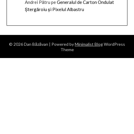
Andrei Pătru
pe
Generalul de Carton Ondulat
Ștergăroiu și Pixelul Albastru
© 2026 Dan Băzăvan
| Powered by
Minimalist Blog
WordPress
Theme