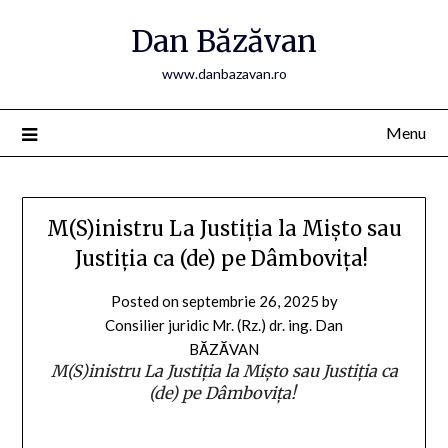
Skip
Dan Băzăvan
to
content
www.danbazavan.ro
Menu
M(S)inistru La Justiția la Mișto sau
Justiția ca (de) pe Dâmbovița!
Posted on
septembrie 26, 2025
by
Consilier juridic Mr. (Rz.) dr. ing. Dan
BĂZĂVAN
M(S)inistru La Justiția la Mișto sau Justiția ca
(de) pe Dâmbovița!