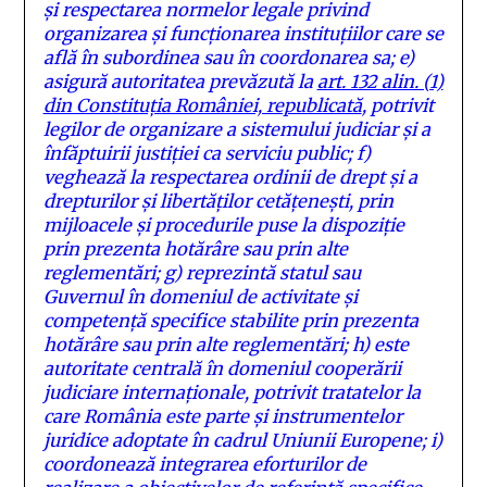
şi respectarea normelor legale privind
organizarea şi funcţionarea instituţiilor care se
află în subordinea sau în coordonarea sa;
e)
asigură autoritatea prevăzută la
art. 132 alin. (1)
din Constituţia României, republicată
, potrivit
legilor de organizare a sistemului judiciar şi a
înfăptuirii justiţiei ca serviciu public;
f)
veghează la respectarea ordinii de drept şi a
drepturilor şi libertăţilor cetăţeneşti, prin
mijloacele şi procedurile puse la dispoziţie
prin prezenta hotărâre sau prin alte
reglementări;
g) reprezintă statul sau
Guvernul în domeniul de activitate şi
competenţă specifice stabilite prin prezenta
hotărâre sau prin alte reglementări;
h) este
autoritate centrală în domeniul cooperării
judiciare internaţionale, potrivit tratatelor la
care România este parte şi instrumentelor
juridice adoptate în cadrul Uniunii Europene;
i)
coordonează integrarea eforturilor de