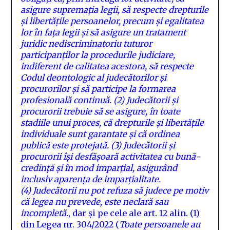
asigure supremația legii, să respecte drepturile
și libertățile persoanelor, precum și egalitatea
lor în fața legii și să asigure un tratament
juridic nediscriminatoriu tuturor
participanților la procedurile judiciare,
indiferent de calitatea acestora, să respecte
Codul deontologic al judecătorilor și
procurorilor și să participe la formarea
profesională continuă.
(2)
Judecătorii și
procurorii trebuie să se asigure, în toate
stadiile unui proces, că drepturile și libertățile
individuale sunt garantate și că ordinea
publică este protejată.
(3)
Judecătorii și
procurorii își desfășoară activitatea cu bună-
credință și în mod imparțial, asigurând
inclusiv aparența de imparțialitate.
(4)
Judecătorii nu pot refuza să judece pe motiv
că legea nu prevede, este neclară sau
incompletă.
, dar și pe cele ale art. 12 alin. (1)
din Legea nr. 304/2022 (
Toate persoanele au