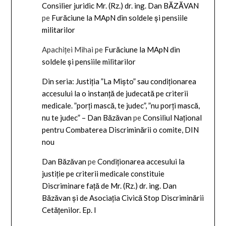
Consilier juridic Mr. (Rz.) dr. ing. Dan BĂZĂVAN
pe
Furăciune la MApN din soldele și pensiile
militarilor
Apachiței Mihai
pe
Furăciune la MApN din
soldele și pensiile militarilor
Din seria: Justiția ”La Mișto” sau condiționarea
accesului la o instanță de judecată pe criterii
medicale. ”porți mască, te judec”, ”nu porți mască,
nu te judec” – Dan Băzăvan
pe
Consiliul Național
pentru Combaterea Discriminării o comite, DIN
nou
Dan Băzăvan
pe
Condiționarea accesului la
justiție pe criterii medicale constituie
Discriminare față de Mr. (Rz.) dr. ing. Dan
Băzăvan și de Asociația Civică Stop Discriminării
Cetățenilor. Ep. I