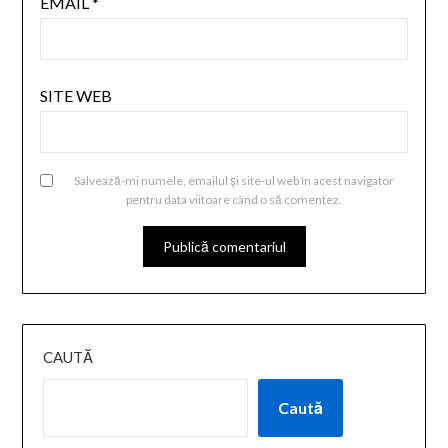
EMAIL
*
SITE WEB
Salvează-mi numele, emailul și site-ul web în acest navigator
pentru data viitoare când o să comentez.
CAUTĂ
Caută