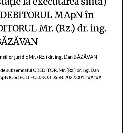
tație la executarea silită)
re DEBITORUL MApN în
ITORUL Mr. (Rz.) dr. ing.
BĂZĂVAN
silier juridic Mr. (Rz.) dr. ing. Dan BĂZĂVAN
de subsemnatul CREDITOR, Mr. (Rz.) dr. ing. Dan
 MApN)Cod ECLI ECLI:RO:JDS5B:2022:001.######