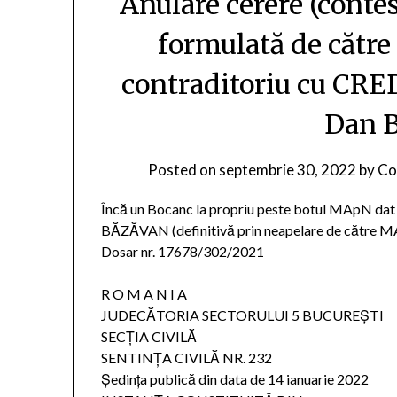
Anulare cerere (contes
formulată de căt
contraditoriu cu CRED
Dan 
Posted on
septembrie 30, 2022
by
Con
Încă un Bocanc la propriu peste botul MApN dat 
BĂZĂVAN (definitivă prin neapelare de către
Dosar nr. 17678/302/2021
R O M A N I A
JUDECĂTORIA SECTORULUI 5 BUCUREŞTI
SECŢIA CIVILĂ
SENTINŢA CIVILĂ NR. 232
Şedinţa publică din data de 14 ianuarie 2022