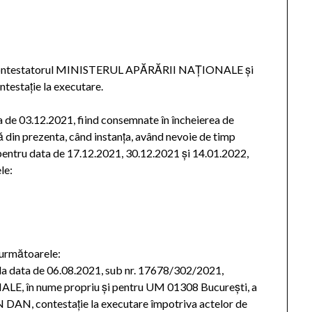
d pe contestatorul MINISTERUL APĂRĂRII NAȚIONALE şi
estație la executare.
ta de 03.12.2021, fiind consemnate în încheierea de
ă din prezenta, când instanţa, având nevoie de timp
 pentru data de 17.12.2021, 30.12.2021 și 14.01.2022,
le:
 următoarele:
ţe la data de 06.08.2021, sub nr. 17678/302/2021,
, în nume propriu şi pentru UM 01308 Bucureşti, a
 DAN, contestaţie la executare împotriva actelor de