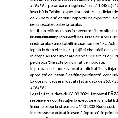
#######, posesoare a legitimaţiei nr.11348L şi 43
înscrisă în Tabloul experţilor contabili judiciari 
de 25 de zile să depună raportul de expertiză la ex
necunoscute contestatorului.
Instituţia militară a pus în executare în totalitate
nr.######### pronunţată de Curtea de Apel Bucur
creditorului suma totală în cuantum de 17.526,85 l
legală la data efectuării plăţii şi cheltuieli de exec
În drept, au fost invocate dispoziţiile art.712 şi 
pe dispoziţiile actelor normative invocate.
În probaţiune contestatorul a solicitat încuviinţar
apreciată de instanţă ca fiind pertinentă, conclude
La dosarul cauzei a fost ataşat în data de 26.07
#######.
Legal citat, la data de 06.09.2021, intimatul BĂ
respingerea contestaţiei la executare formul
în nume propriu şi pentru UM 01308 Bucureşti.
În motivare, a arătat în esenţă faptul că, în primu