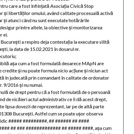
ntru care a fost înfiinţată Asociaţia Civică Stop
r şi libertăţilor omului, având calitate procesuală activă
 dar şi atunci când nu sunt executate hotărârile
desigur printre altele, la obiective şi monitorizarea
 ei.
Bucureşti a respins deja contestaţia la executare silită
, la data de 15.02.2021 în dosarul nr.
cutoriu;
misibilă aşa cum a fost formulată deoarece MApN are
e credite şi nu poate formula nicio acţiune şi niciun act
tă în judecată prin comandant în calitate de ordonator
nr. 9/2016 şi nu numai.
şi nulă de drept pentru că a fost formulată de o persoană
 de nicăieri actul administrativ ce îi dă acest drept,
te lipsa dovezii de reprezentant, iar pe de altă parte
 01308 Bucureşti. Astfel cum se poate uşor observa
 juridic ##### #########, ## ###### ## ####
### ## ### ############# ## ##### ####, aşa cum