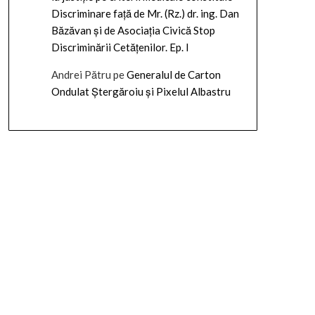
Discriminare față de Mr. (Rz.) dr. ing. Dan
Băzăvan și de Asociația Civică Stop
Discriminării Cetățenilor. Ep. I
Andrei Pătru
pe
Generalul de Carton
Ondulat Ștergăroiu și Pixelul Albastru