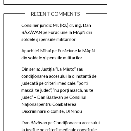
RECENT COMMENTS
Consilier juridic Mr. (Rz.) dr. ing. Dan
BĂZĂVAN
pe
Furăciune la MApN din
soldele și pensiile militarilor
Apachiței Mihai
pe
Furăciune la MApN
din soldele și pensiile militarilor
Din seria: Justiția ”La Mișto” sau
condiționarea accesului la o instanță de
judecată pe criterii medicale. ”porți
mască, te judec”, ”nu porți mască, nu te
judec” – Dan Băzăvan
pe
Consiliul
Național pentru Combaterea
Discriminării o comite, DIN nou
Dan Băzăvan
pe
Condiționarea accesului
la justiție pe criterii medicale constituie