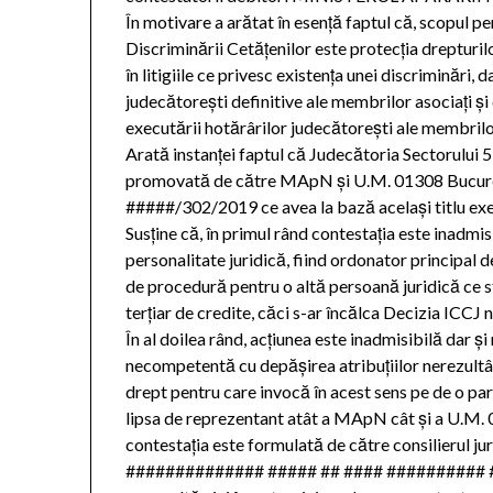
În motivare a arătat în esenţă faptul că, scopul pe
Discriminării Cetăţenilor este protecţia drepturilo
în litigiile ce privesc existenţa unei discriminări,
judecătoreşti definitive ale membrilor asociaţi şi 
executării hotărârilor judecătoreşti ale membrilor
Arată instanţei faptul că Judecătoria Sectorului 5 
promovată de către MApN şi U.M. 01308 Bucureşti
#####/302/2019 ce avea la bază acelaşi titlu exe
Susține că, în primul rând contestaţia este inad
personalitate juridică, fiind ordonator principal d
de procedură pentru o altă persoană juridică ce s
terţiar de credite, căci s-ar încălca Decizia ICCJ 
În al doilea rând, acţiunea este inadmisibilă dar 
necompetentă cu depăşirea atribuţiilor nerezultând
drept pentru care invocă în acest sens pe de o par
lipsa de reprezentant atât a MApN cât şi a U.M.
contestaţia este formulată de către consilierul
############## ##### ## #### ########## #