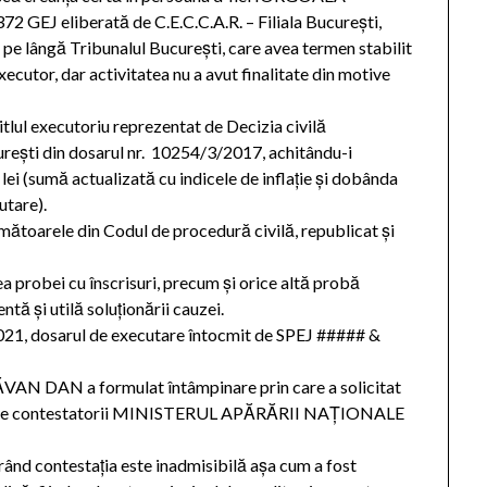
72 GEJ eliberată de C.E.C.C.A.R. – Filiala Bucureşti,
de pe lângă Tribunalul Bucureşti, care avea termen stabilit
ecutor, dar activitatea nu a avut finalitate din motive
 titlul executoriu reprezentat de Decizia civilă
eşti din dosarul nr. 10254/3/2017, achitându-i
ei (sumă actualizată cu indicele de inflaţie şi dobânda
utare).
următoarele din Codul de procedură civilă, republicat şi
ea probei cu înscrisuri, precum şi orice altă probă
ntă şi utilă soluţionării cauzei.
.2021, dosarul de executare întocmit de SPEJ ##### &
ZĂVAN DAN a formulat întâmpinare prin care a solicitat
ată de contestatorii MINISTERUL APĂRĂRII NAȚIONALE
l rând contestaţia este inadmisibilă aşa cum a fost