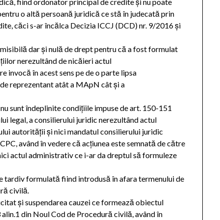
că, fiind ordonator principal de credite şi nu poate
pentru o altă persoană juridică ce stă în judecată prin
dite, căci s-ar încălca Decizia ICCJ (DCD) nr. 9/2016 şi
dmisibilă dar şi nulă de drept pentru că a fost formulat
ilor nerezultând de nicăieri actul
re invocă în acest sens pe de o parte lipsa
sa de reprezentant atât a MApN cât şi a
 nu sunt îndeplinite condiţiile impuse de art. 150-151
 legal, a consilierului juridic nerezultând actul
i autorităţii şi nici mandatul consilierului juridic
 84 NCPC, având în vedere că acţiunea este semnată de către
ci actul administrativ ce i-ar da dreptul să formuleze
te tardiv formulată fiind introdusă în afara termenului de
ă civilă.
olicitat şi suspendarea cauzei ce formează obiectul
3 alin.1 din Noul Cod de Procedură civilă, având în