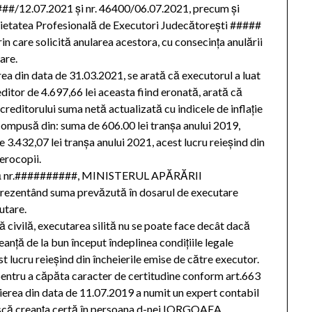
####/12.07.2021 şi nr. 46400/06.07.2021, precum şi
cietatea Profesională de Executori Judecătoreşti #####
n care solicită anularea acestora, cu consecinţa anulării
tare.
erea din data de 31.03.2021, se arată că executorul a luat
itor de 4.697,66 lei aceasta fiind eronată, arată că
orului suma netă actualizată cu indicele de inflaţie
compusă din: suma de 606.00 lei tranşa anului 2019,
 3.432,07 lei tranşa anului 2021, acest lucru reieşind din
xerocopii.
lată nr.##########, MINISTERUL APĂRĂRII
rezentând suma prevăzută în dosarul de executare
utare.
 civilă, executarea silită nu se poate face decât dacă
reanţă de la bun început îndeplinea condiţiile legale
st lucru reieşind din încheierile emise de către executor.
pentru a căpăta caracter de certitudine conform art.663
eierea din data de 11.07.2019 a numit un expert contabil
lească creanţa certă în persoana d-nei IORGOAEA