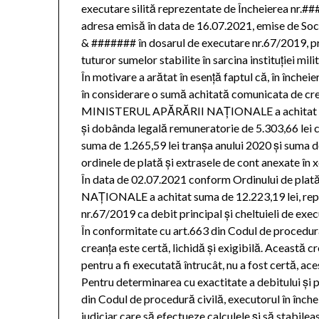
executare silită reprezentate de Încheierea nr.#
adresa emisă în data de 16.07.2021, emise de So
& ####### în dosarul de executare nr.67/2019, pri
tuturor sumelor stabilite în sarcina instituţiei mili
În motivare a arătat în esenţă faptul că, în închei
în considerare o sumă achitată comunicata de cred
MINISTERUL APĂRĂRII NAȚIONALE a achitat credit
şi dobânda legală remuneratorie de 5.303,66 lei 
suma de 1.265,59 lei tranşa anului 2020 şi suma de
ordinele de plată şi extrasele de cont anexate în 
În data de 02.07.2021 conform Ordinului de p
NAȚIONALE a achitat suma de 12.223,19 lei, rep
nr.67/2019 ca debit principal şi cheltuieli de exec
În conformitate cu art.663 din Codul de procedură
creanţa este certă, lichidă şi exigibilă. Această c
pentru a fi executată întrucât, nu a fost certă, ace
Pentru determinarea cu exactitate a debitului şi 
din Codul de procedură civilă, executorul în înch
judiciar care să efectueze calculele şi să stabi