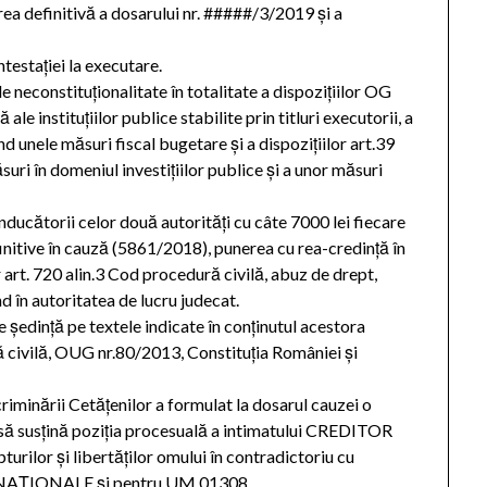
area definitivă a dosarului nr. #####/3/2019 şi a
testaţiei la executare.
de neconstituţionalitate în totalitate a dispoziţiilor OG
le instituţiilor publice stabilite prin titluri executorii, a
nd unele măsuri fiscal bugetare şi a dispoziţiilor art.39
uri în domeniul investiţiilor publice şi a unor măsuri
nducătorii celor două autorităţi cu câte 7000 lei fiecare
nitive în cauză (5861/2018), punerea cu rea-credinţă în
r art. 720 alin.3 Cod procedură civilă, abuz de drept,
 în autoritatea de lucru judecat.
e şedinţă pe textele indicate în conţinutul acestora
 civilă, OUG nr.80/2013, Constituţia României şi
riminării Cetăţenilor a formulat la dosarul cauzei o
es să susţină poziţia procesuală a intimatului CREDITOR
lor şi libertăţilor omului în contradictoriu cu
 NAȚIONALE şi pentru UM 01308.