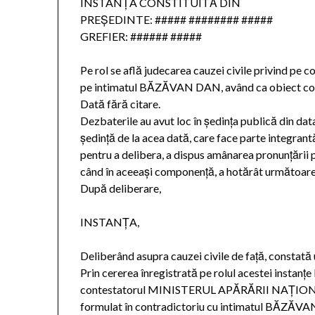
INSTANŢA CONSTITUITĂ DIN
PREŞEDINTE: ##### ######## #####
GREFIER: ###### #####
Pe rol se află judecarea cauzei civile privin
pe intimatul BĂZĂVAN DAN, având ca obiect cont
Dată fără citare.
Dezbaterile au avut loc în şedinţa publică din da
şedinţă de la acea dată, care face parte integrant
pentru a delibera, a dispus amânarea pronunţării
când în aceeași componență, a hotărât următoare
După deliberare,
INSTANȚA,
Deliberând asupra cauzei civile de față, constată
Prin cererea înregistrată pe rolul acestei instan
contestatorul MINISTERUL APĂRĂRII NAȚIONALE
formulat în contradictoriu cu intimatul BĂZĂVAN