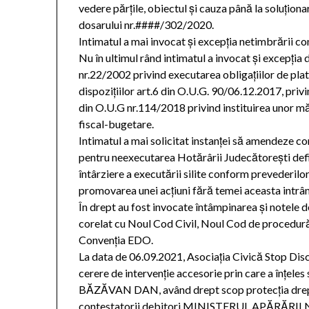
vedere părţile, obiectul şi cauza până la soluţion
dosarului nr.####/302/2020.
Intimatul a mai invocat şi excepţia netimbrării con
Nu în ultimul rând intimatul a invocat şi excepţia 
nr.22/2002 privind executarea obligaţiilor de plată a
dispoziţiilor art.6 din O.U.G. 90/06.12.2017, privi
din O.U.G nr.114/2018 privind instituirea unor măs
fiscal-bugetare.
Intimatul a mai solicitat instanţei să amendeze co
pentru neexecutarea Hotărârii Judecătoreşti defi
întârziere a executării silite conform prevederilo
promovarea unei acţiuni fără temei aceasta intrând
În drept au fost invocate întâmpinarea şi notele d
corelat cu Noul Cod Civil, Noul Cod de procedură
Convenţia EDO.
La data de 06.09.2021, Asociaţia Civică Stop Disc
cerere de intervenţie accesorie prin care a înţel
BĂZĂVAN DAN, având drept scop protecţia drepturi
contestatorii debitori MINISTERUL APĂRĂRII