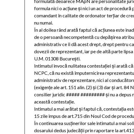
formulată deoarece MApN are personalitate juridi
formula nici o acţiune şi nici un act de procedură 
comandant în calitate de ordonator terţiar de cre
nu numai.
În al doilea rând arată faptul că acţiunea este ina
de o persoană necompetentă cu depăşirea atribuţi
administrativ ce îi dă acest drept, drept pentru ca
dovezii de reprezentant, iar pe de altă parte lip
U.M. 01308 Bucureşti.
Intimatul invocă nulitatea contestaţiei şi arată că
NCPC, că nu există împuternicirea reprezentantului
administrativ de reprezentare, nici al conducătorulu
(exigenţe ale art. 151 alin. (2) şi (3) dar şi art.
consilier juridic ##### ######### şi nu a depus ni
această contestaţie.
Intimatul a mai arătat şi faptul că, contestaţia es
15 zile impus de art.715 din Noul Cod de procedur
În continuarea susţinerilor sale intimatul a mai s
dosarului dedus judecăţii prin raportare la art.41