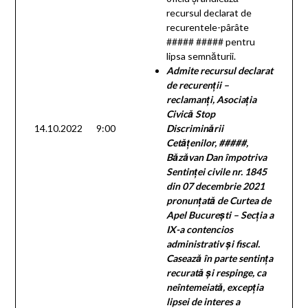
recursul declarat de
recurentele-pârâte
##### ##### pentru
lipsa semnăturii.
Admite recursul declarat
de recurenţii –
reclamanţi, Asociaţia
Civică Stop
14.10.2022
9:00
Discriminării
Cetăţenilor, #####,
Băzăvan Dan împotriva
Sentinței civile nr. 1845
din 07 decembrie 2021
pronunţată de Curtea de
Apel București – Secţia a
IX-a contencios
administrativ şi fiscal.
Casează în parte sentinţa
recurată şi respinge, ca
neîntemeiată, excepţia
lipsei de interes a