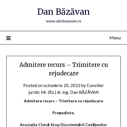
Skip
Dan Băzăvan
to
content
www.danbazavan.ro
Menu
Admitere recurs – Trimitere cu
rejudecare
Posted on
octombrie 20, 2022
by
Consilier
juridic Mr. (Rz.) dr. ing. Dan BĂZĂVAN
Admitere recurs – Trimitere cu rejudecare
Președinte,
Asociația Civică Stop Discriminării Cetățenilor