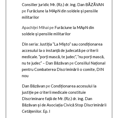
Consilier juridic Mr. (Rz.) dr. ing. Dan BĂZĂVAN
pe
Furăciune la MApN din soldele și pensiile
militarilor
Apachiței Mihai
pe
Furăciune la MApN din
soldele și pensiile militarilor
Din seria: Justiția ”La Mișto” sau condiționarea
accesului la o instanță de judecată pe criterii
medicale. ”porți mască, te judec”, ”nu porți mască,
nu te judec” – Dan Băzăvan
pe
Consiliul Național
pentru Combaterea Discriminării o comite, DIN
nou
Dan Băzăvan
pe
Condiționarea accesului la
justiție pe criterii medicale constituie
Discriminare față de Mr. (Rz.) dr. ing. Dan
Băzăvan și de Asociația Civică Stop Discriminării
Cetățenilor. Ep. I