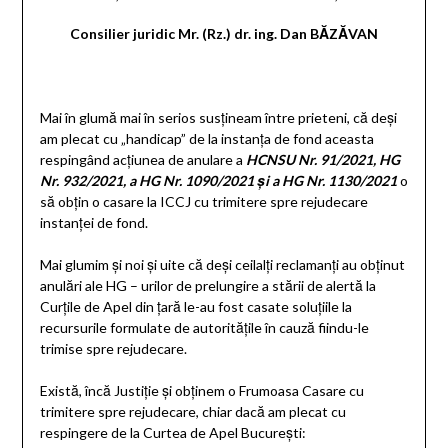
Consilier juridic Mr. (Rz.) dr. ing. Dan BĂZĂVAN
Mai în glumă mai în serios susțineam între prieteni, că deși
am plecat cu „handicap” de la instanța de fond aceasta
respingând acțiunea de anulare a
HCNSU Nr. 91/2021, HG
Nr. 932/2021, a HG Nr. 1090/2021 și a HG Nr. 1130/2021
o
să obțin o casare la ICCJ cu trimitere spre rejudecare
instanței de fond.
Mai glumim și noi și uite că deși ceilalți reclamanți au obținut
anulări ale HG – urilor de prelungire a stării de alertă la
Curțile de Apel din țară le-au fost casate soluțiile la
recursurile formulate de autoritățile în cauză fiindu-le
trimise spre rejudecare.
Există, încă Justiție și obținem o Frumoasa Casare cu
trimitere spre rejudecare, chiar dacă am plecat cu
respingere de la Curtea de Apel București: