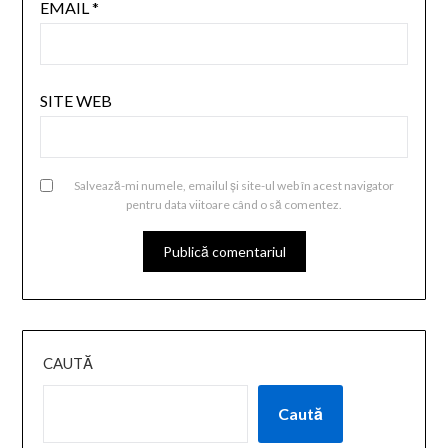
EMAIL
*
SITE WEB
Salvează-mi numele, emailul și site-ul web în acest navigator
pentru data viitoare când o să comentez.
CAUTĂ
Caută