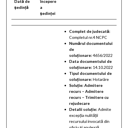
Dată de
începere
ședință
a
ședinței
Complet de judecată:
Completul nr.4 NCPC
Numărul documentului
de
soluționare:
4656/2022
Data documentului de
soluționare:
14.10.2022
Tipul documentului de
soluționare:
Hotarâre
Soluție: Admitere
recurs – Admitere
recurs – Trimitere cu
rejudecare
Detalii soluţie:
Admite
excepţia nulităţii
recursului invocată din
oficiu şi anulează