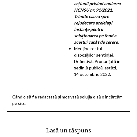
acţiunii privind anularea
HCNSU nr. 91/2021.
Trimite cauza spre
rejudecare aceleiaşi
instanţe pentru
soluţionarea pe fond a
acestui capăt de cerere.
Menţine restul
dispoziţiilor sentinţei.
Definitivă. Pronunţată în
şedinţă publică, astăzi,
14 octombrie 2022.
Când o să fie redactată și motivată soluția o să o încărcăm
pe site.
Lasă un răspuns