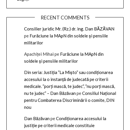
RECENT COMMENTS
Consilier juridic Mr. (Rz.) dr. ing. Dan BĂZĂVAN
pe
Furăciune la MApN din soldele și pensiile
militarilor
Apachiței Mihai
pe
Furăciune la MApN din
soldele și pensiile militarilor
Din seria: Justiția ”La Mișto” sau condiționarea
accesului la o instanță de judecată pe criterii
medicale. ”porți mască, te judec”, ”nu porți mască,
nu te judec” – Dan Băzăvan
pe
Consiliul Național
pentru Combaterea Discriminării o comite, DIN
nou
Dan Băzăvan
pe
Condiționarea accesului la
justiție pe criterii medicale constituie