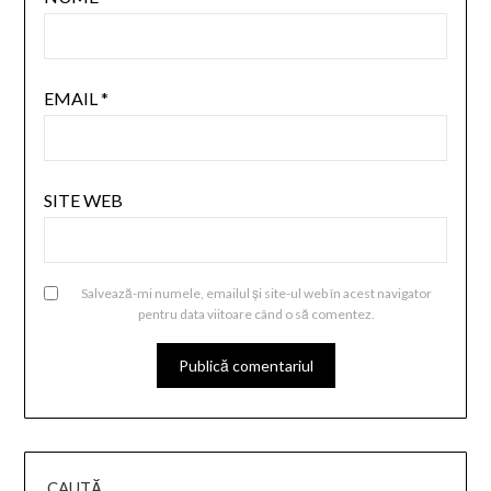
EMAIL
*
SITE WEB
Salvează-mi numele, emailul și site-ul web în acest navigator
pentru data viitoare când o să comentez.
CAUTĂ