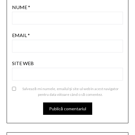
NUME
*
EMAIL
*
SITE WEB
Salvează-mi numele, emailul și site-ul web în acest navigator
pentru data viitoare când o să comentez.