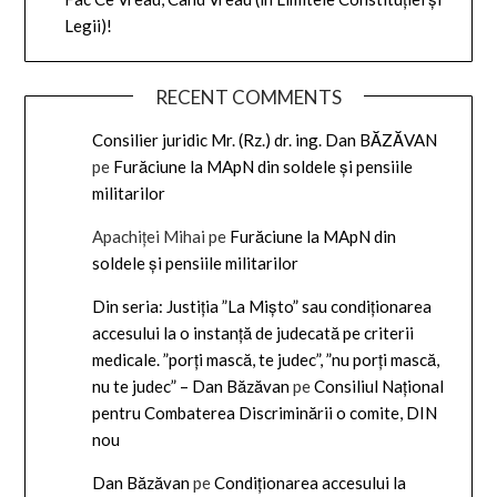
Legii)!
RECENT COMMENTS
Consilier juridic Mr. (Rz.) dr. ing. Dan BĂZĂVAN
pe
Furăciune la MApN din soldele și pensiile
militarilor
Apachiței Mihai
pe
Furăciune la MApN din
soldele și pensiile militarilor
Din seria: Justiția ”La Mișto” sau condiționarea
accesului la o instanță de judecată pe criterii
medicale. ”porți mască, te judec”, ”nu porți mască,
nu te judec” – Dan Băzăvan
pe
Consiliul Național
pentru Combaterea Discriminării o comite, DIN
nou
Dan Băzăvan
pe
Condiționarea accesului la