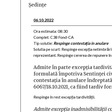
Şedinţe
06.10.2022
Ora estimata: 08:30
Complet: C38 Fond-CA
Tip solutie:
Respinge contestaţia in anulare
Solutia pe scurt: Respinge excepția netimbrării.
reprezentant. Respinge cererea de repunere în
Admite în parte excepția tardivită
formulată împotriva Sentinței civ
contestația în anulare îndreptată
6067/18.10.2021, ca fiind tardiv fo
Respinge în rest excepția tardivității.
Admite excepția inadmisibilității c