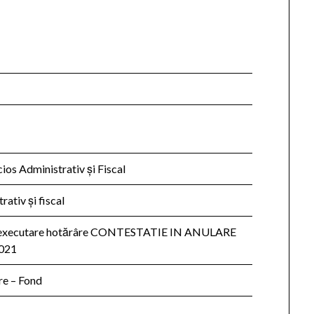
cios Administrativ şi Fiscal
ativ şi fiscal
neexecutare hotărâre CONTESTATIE IN ANULARE
021
re – Fond