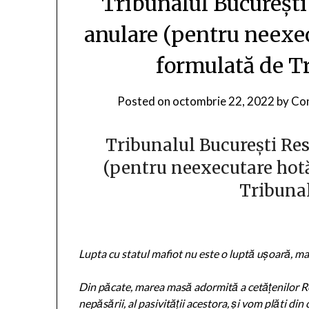
Tribunalul București
anulare (pentru neexec
formulată de T
Posted on
octombrie 22, 2022
by
Con
Tribunalul București Res
(pentru neexecutare hotă
Tribunal
Lupta cu statul mafiot nu este o luptă ușoară, ma
Din păcate, marea masă adormită a cetățenilor Rom
nepăsării, al pasivității acestora, și vom plăti din