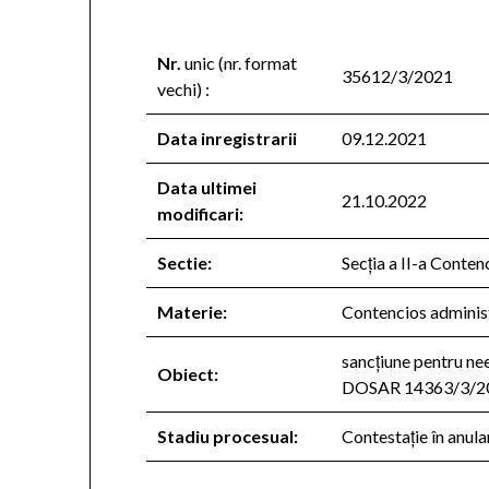
Nr.
unic (nr. format
35612/3/2021
vechi) :
Data inregistrarii
09.12.2021
Data ultimei
21.10.2022
modificari:
Sectie:
Secţia a II-a Conten
Materie:
Contencios administr
sancţiune pentru 
Obiect:
DOSAR 14363/3/2
Stadiu procesual:
Contestaţie în anula