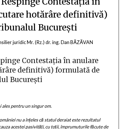
 Respinge Contestația în
utare hotărâre definitivă)
ribunalul București
silier juridic Mr. (Rz.) dr. ing. Dan BĂZĂVAN
pinge Contestația în anulare
râre definitivă) formulată de
ul București
i ales pentru un singur om.
âniei nu a înțeles că statul deraiat este rezultatul
 cauza acestei pasivități, cu toții, împrumuturile făcute de