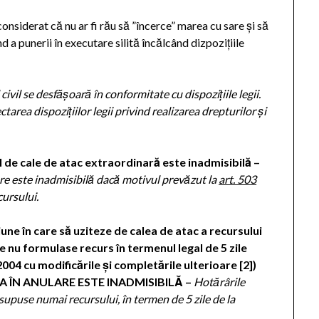
onsiderat că nu ar fi rău să ”încerce” marea cu sare și să
d a punerii în executare silită încălcând dizpozițiile
civil se desfășoară în conformitate cu dispozițiile legii.
tarea dispozițiilor legii privind realizarea drepturilor și
fel de cale de atac extraordinară este inadmisibilă –
are este inadmisibilă dacă motivul prevăzut la
art. 503
cursului
.
ne în care să uziteze de calea de atac a recursului
e nu formulase recurs în termenul legal de 5 zile
2004 cu modificările și completările ulterioare [2])
 ÎN ANULARE ESTE INADMISIBILĂ –
Hotărârile
supuse numai recursului, în termen de 5 zile de la