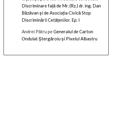
Discriminare față de Mr. (Rz.) dr. ing. Dan
Băzăvan și de Asociația Civică Stop
Discriminării Cetățenilor. Ep. I
Andrei Pătru
pe
Generalul de Carton
Ondulat Ștergăroiu și Pixelul Albastru