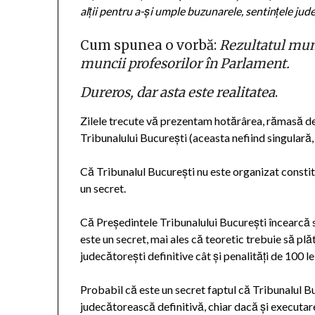
alții pentru a-și umple buzunarele, sentințele jude
Cum spunea o vorbă:
Rezultatul munc
muncii profesorilor în Parlament.
Dureros, dar asta este realitatea
.
Zilele trecute vă prezentam hotărârea, rămasă def
Tribunalului București (aceasta nefiind singular
Că Tribunalul București nu este organizat constit
un secret.
Că Președintele Tribunalului București încearcă 
este un secret, mai ales că teoretic trebuie să p
judecătorești definitive cât și penalități de 100 lei
Probabil că este un secret faptul că Tribunalul B
judecătorească definitivă, chiar dacă și executare