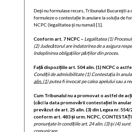
Deși nu formulase recurs, Tribunalul București a c
formuleze o contestație în anulare la soluția de fon
NCPC (legalitatea și nu numai) [1].
Conform art. 7 NCPC –
Legalitatea (1) Procesul 
(2) Judecătorul are îndatorirea de a asigura respec
îndeplinirea obligațiilor părților din proces.
Față dispozițiile art. 504 alin. (1) NCPC o ast
Condiții de admisibilitate (1) Contestația în anul
alin. (1)
putea fi
invocat pe calea apelului sau a re
Cum Tribunalul nu a promovat o astfel de acțiu
(căci la data promovării contestației în anular
prevăzut de art. 25 alin. (3) din Legea nr. 554/
conform art. 483 și urm. NCPC,
CONTESTAȚIA
pronunțate în condițiile
art. 24 alin. (3)
și
(4)
sunt 
comunicare.