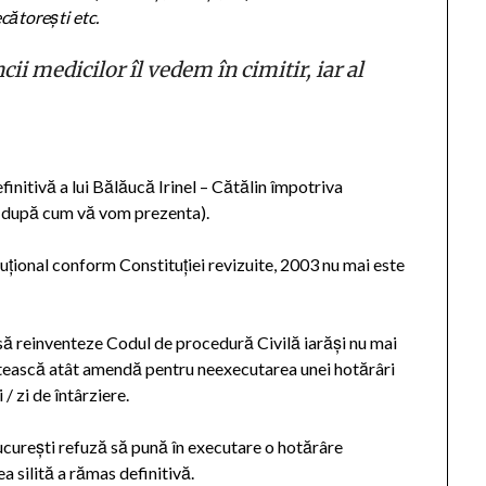
cătorești etc.
ii medicilor îl vedem în cimitir, iar al
initivă a lui Bălăucă Irinel – Cătălin împotriva
ă, după cum vă vom prezenta).
uțional conform Constituției revizuite, 2003 nu mai este
să reinventeze Codul de procedură Civilă iarăși nu mai
lătească atât amendă pentru neexecutarea unei hotărâri
 / zi de întârziere.
ucurești refuză să pună în executare o hotărâre
a silită a rămas definitivă.