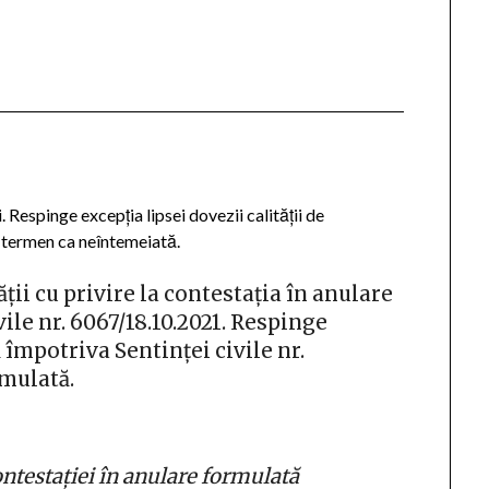
 Respinge excepția lipsei dovezii calității de
 termen ca neîntemeiată.
ții cu privire la contestația în anulare
ile nr. 6067/18.10.2021. Respinge
 împotriva Sentinței civile nr.
rmulată.
ontestației în anulare formulată