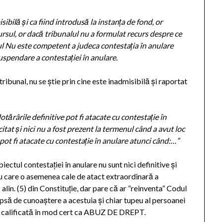
sibilă și ca fiind introdusă la instanța de fond, or
ursul, or dacă tribunalul nu a formulat recurs despre ce
l Nu este competent a judeca contestația în anulare
spendare a contestației în anulare.
ibunal, nu se știe prin cine este inadmisibilă și raportat
otărârile definitive pot fi atacate cu contestație în
itat și nici nu a fost prezent la termenul când a avut loc
pot fi atacate cu contestație în anulare
atunci când:…”
ctul contestației în anulare nu sunt nici definitive și
tru care o asemenea cale de atact extraordinară a
alin. (5) din Constituție, dar pare că ar ”reinventa” Codul
ipsă de cunoaștere a acestuia și chiar tupeu al persoanei
fi calificată în mod cert ca ABUZ DE DREPT.