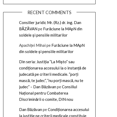
RECENT COMMENTS
Consilier juridic Mr. (Rz.) dr. ing. Dan
BĂZĂVAN
pe
Furăciune la MApN din
soldele și pensiile militarilor
Apachiței Mihai
pe
Furăciune la MApN
din soldele și pensiile militarilor
Din seria: Justiția ”La Mișto” sau
condiționarea accesului la o instanță de
judecată pe criterii medicale. ”porți
mască, te judec”, ”nu porți mască, nu te
judec” – Dan Băzăvan
pe
Consiliul
Național pentru Combaterea
Discriminării o comite, DIN nou
Dan Băzăvan
pe
Condiționarea accesului
la justiție pe criterii medicale constituie