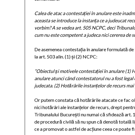
Calea de atac a contestației în anulare este inadmi
aceasta se introduce la instanța ce a judeucat rec
vorbim? A se vedea art. 505 NCPC, deci Tribunalu
cum nu este competent a judeca nici cererea de su
De asemenea contestația în anulare formulată de tr
la art. 503 alin. (1) și (2) NCPC:
”Obiectul și motivele contestației în anulare (1)
H
anulare
atunci când contestatorul nu a fost legal c
judecata. (2)
Hotărârile instanțelor de recurs mai 
Or putem constata că hotărârile atacate ce fac obie
nici hotărâri ale instanțelor de recurs, drept pen
Tribunalului București nu numai că sfidează art. 1 
de procedură civilă să nu spun că denotă totală l
ce a promovat o astfel de acțiune ceea ce poate 