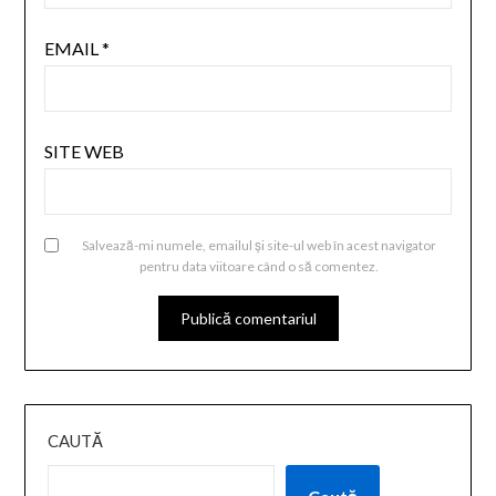
EMAIL
*
SITE WEB
Salvează-mi numele, emailul și site-ul web în acest navigator
pentru data viitoare când o să comentez.
CAUTĂ