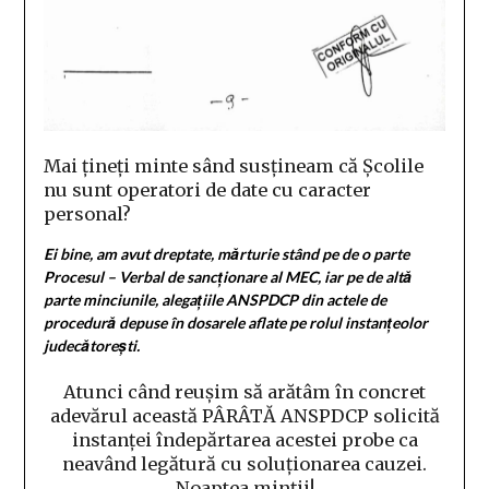
Mai țineți minte sând susțineam că Școlile
nu sunt operatori de date cu caracter
personal?
Ei bine, am avut dreptate, mărturie stând pe de o parte
Procesul – Verbal de sancționare al MEC, iar pe de altă
parte minciunile, alegațiile ANSPDCP din actele de
procedură depuse în dosarele aflate pe rolul instanțeolor
judecătorești.
Atunci când reușim să arătâm în concret
adevărul această PÂRÂTĂ ANSPDCP solicită
instanței îndepărtarea acestei probe ca
neavând legătură cu soluționarea cauzei.
Noaptea minții!