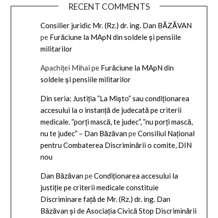
RECENT COMMENTS
Consilier juridic Mr. (Rz.) dr. ing. Dan BĂZĂVAN
pe
Furăciune la MApN din soldele și pensiile
militarilor
Apachiței Mihai
pe
Furăciune la MApN din
soldele și pensiile militarilor
Din seria: Justiția ”La Mișto” sau condiționarea
accesului la o instanță de judecată pe criterii
medicale. ”porți mască, te judec”, ”nu porți mască,
nu te judec” – Dan Băzăvan
pe
Consiliul Național
pentru Combaterea Discriminării o comite, DIN
nou
Dan Băzăvan
pe
Condiționarea accesului la
justiție pe criterii medicale constituie
Discriminare față de Mr. (Rz.) dr. ing. Dan
Băzăvan și de Asociația Civică Stop Discriminării