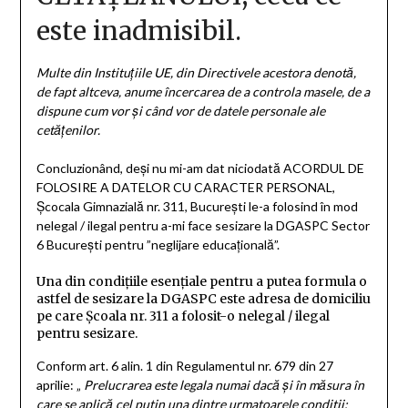
este inadmisibil.
Multe din Instituțiile UE, din Directivele acestora denotă,
de fapt altceva, anume încercarea de a controla masele, de a
dispune cum vor și când vor de datele personale ale
cetățenilor.
Concluzionând, deși nu mi-am dat niciodată ACORDUL DE
FOLOSIRE A DATELOR CU CARACTER PERSONAL,
Școcala Gimnazială nr. 311, București le-a folosind în mod
nelegal / ilegal pentru a-mi face sesizare la DGASPC Sector
6 București pentru ”neglijare educațională”.
Una din condițiile esențiale pentru a putea formula o
astfel de sesizare la DGASPC este adresa de domiciliu
pe care Școala nr. 311 a folosit-o nelegal / ilegal
pentru sesizare.
Conform art. 6 alin. 1 din Regulamentul nr. 679 din 27
aprilie: „
Prelucrarea este legala numai dacă și în măsura în
care se aplică cel putin una dintre urmatoarele conditii: