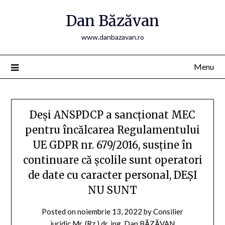
Skip
Dan Băzăvan
to
content
www.danbazavan.ro
Menu
Deși ANSPDCP a sancționat MEC
pentru încălcarea Regulamentului
UE GDPR nr. 679/2016, susține în
continuare că școlile sunt operatori
de date cu caracter personal, DEȘI
NU SUNT
Posted on
noiembrie 13, 2022
by
Consilier
juridic Mr. (Rz.) dr. ing. Dan BĂZĂVAN