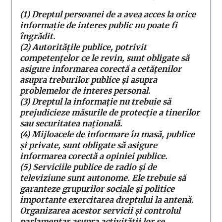
(1) Dreptul persoanei de a avea acces la orice
informaţie de interes public nu poate fi
îngrădit.
(2) Autorităţile publice, potrivit
competenţelor ce le revin, sunt obligate să
asigure informarea corectă a cetăţenilor
asupra treburilor publice şi asupra
problemelor de interes personal.
(3) Dreptul la informaţie nu trebuie să
prejudicieze măsurile de protecţie a tinerilor
sau securitatea naţională.
(4) Mijloacele de informare în masă, publice
şi private, sunt obligate să asigure
informarea corectă a opiniei publice.
(5) Serviciile publice de radio şi de
televiziune sunt autonome. Ele trebuie să
garanteze grupurilor sociale şi politice
importante exercitarea dreptului la antenă.
Organizarea acestor servicii şi controlul
parlamentar asupra activităţii lor se