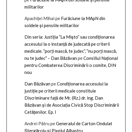
militarilor
Apachiței Mihai
pe
Furăciune la MApN din
soldele și pensiile militarilor
Din seria: Justiția ”La Mișto” sau condiționarea
accesului la o instanță de judecată pe criterii
medicale. ”porți mască, te judec”, ”nu porți mască,
nu te judec” – Dan Băzăvan
pe
Consiliul Național
pentru Combaterea Discriminării o comite, DIN
nou
Dan Băzăvan
pe
Condiționarea accesului la
justiție pe criterii medicale constituie
Discriminare față de Mr. (Rz.) dr. ing. Dan
Băzăvan și de Asociația Civică Stop Discriminării
Cetățenilor. Ep. I
Andrei Pătru
pe
Generalul de Carton Ondulat
Ștergăroiu și Pixelul Albastru