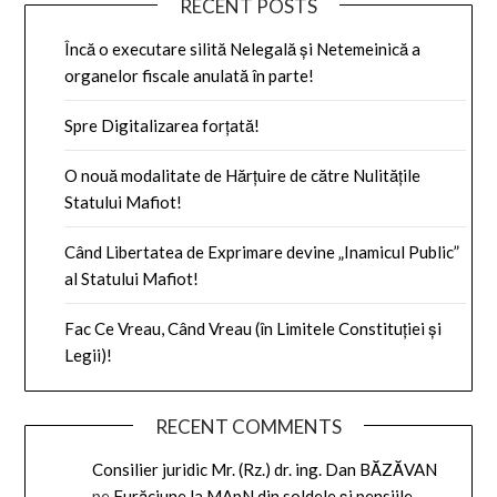
RECENT POSTS
Încă o executare silită Nelegală și Netemeinică a
organelor fiscale anulată în parte!
Spre Digitalizarea forțată!
O nouă modalitate de Hărțuire de către Nulitățile
Statului Mafiot!
Când Libertatea de Exprimare devine „Inamicul Public”
al Statului Mafiot!
Fac Ce Vreau, Când Vreau (în Limitele Constituției și
Legii)!
RECENT COMMENTS
Consilier juridic Mr. (Rz.) dr. ing. Dan BĂZĂVAN
pe
Furăciune la MApN din soldele și pensiile