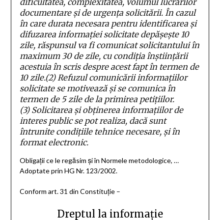
dificultatea, complexitatea, volumul lucrărilor
documentare și de urgența solicitării. În cazul
în care durata necesara pentru identificarea și
difuzarea informației solicitate depășește 10
zile, răspunsul va fi comunicat solicitantului în
maximum 30 de zile, cu condiția înștiințării
acestuia în scris despre acest fapt în termen de
10 zile.
(2)
Refuzul comunicării informațiilor
solicitate se motivează și se comunica în
termen de 5 zile de la primirea petițiilor.
(3)
Solicitarea și obținerea informațiilor de
interes public se pot realiza, dacă sunt
întrunite condițiile tehnice necesare, și în
format electronic.
Obligații ce le regăsim și în Normele metodologice, …
Adoptate prin HG Nr. 123/2002.
Conform art. 31 din Constituție –
Dreptul la informaţie