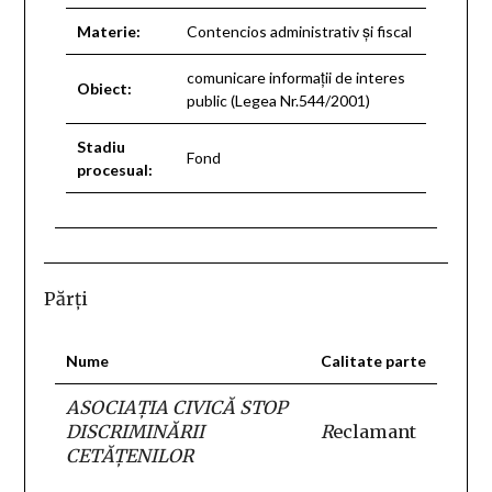
Materie:
Contencios administrativ şi fiscal
comunicare informaţii de interes
Obiect:
public (Legea Nr.544/2001)
Stadiu
Fond
procesual:
Părţi
Nume
Calitate parte
ASOCIAŢIA CIVICĂ STOP
DISCRIMINĂRII
R
eclamant
CETĂŢENILOR