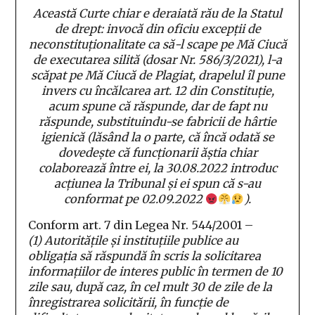
Această Curte chiar e deraiată rău de la Statul
de drept: invocă din oficiu excepții de
neconstituționalitate ca să-l scape pe Mă Ciucă
de executarea silită (dosar Nr. 586/3/2021), l-a
scăpat pe Mă Ciucă de Plagiat, drapelul îl pune
invers cu încălcarea art. 12 din Constituție,
acum spune că răspunde, dar de fapt nu
răspunde, substituindu-se fabricii de hârtie
igienică (lăsând la o parte, că încă odată se
dovedește că funcționarii ăștia chiar
colaborează între ei, la 30.08.2022 introduc
acțiunea la Tribunal și ei spun că s-au
conformat pe 02.09.2022
).
Conform art. 7 din Legea Nr. 544/2001 –
(1)
Autoritățile și instituțiile publice au
obligația să răspundă în scris la solicitarea
informațiilor de interes public în termen de 10
zile sau, după caz, în cel mult 30 de zile de la
înregistrarea solicitării, în funcție de