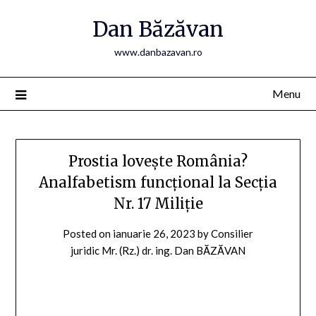
Skip
Dan Băzăvan
to
content
www.danbazavan.ro
Menu
Prostia lovește România?
Analfabetism funcțional la Secția
Nr. 17 Miliție
Posted on
ianuarie 26, 2023
by
Consilier
juridic Mr. (Rz.) dr. ing. Dan BĂZĂVAN