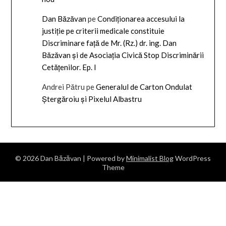
Dan Băzăvan
pe
Condiționarea accesului la
justiție pe criterii medicale constituie
Discriminare față de Mr. (Rz.) dr. ing. Dan
Băzăvan și de Asociația Civică Stop Discriminării
Cetățenilor. Ep. I
Andrei Pătru
pe
Generalul de Carton Ondulat
Ștergăroiu și Pixelul Albastru
© 2026 Dan Băzăvan
| Powered by
Minimalist Blog
WordPress
Theme