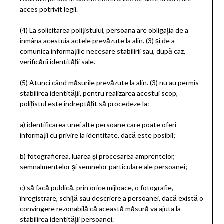
acces potrivit legii.
(4)
La solicitarea polițistului, persoana are obligația de a
înmâna acestuia actele prevăzute la alin. (3) și de a
comunica informațiile necesare stabilirii sau, după caz,
verificării identității sale.
(5)
Atunci când măsurile prevăzute la alin. (3) nu au permis
stabilirea identității, pentru realizarea acestui scop,
polițistul este îndreptățit să procedeze la:
a)
identificarea unei alte persoane care poate oferi
informații cu privire la identitate, dacă este posibil;
b)
fotografierea, luarea și procesarea amprentelor,
semnalmentelor și semnelor particulare ale persoanei;
c)
să facă publică, prin orice mijloace, o fotografie,
înregistrare, schiță sau descriere a persoanei, dacă există o
convingere rezonabilă că această măsură va ajuta la
stabilirea identității persoanei.