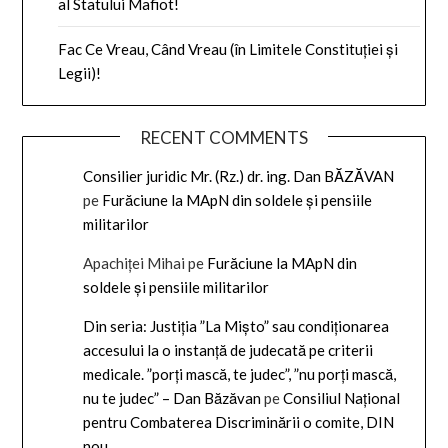
al Statului Mafiot!
Fac Ce Vreau, Când Vreau (în Limitele Constituției și
Legii)!
RECENT COMMENTS
Consilier juridic Mr. (Rz.) dr. ing. Dan BĂZĂVAN
pe
Furăciune la MApN din soldele și pensiile
militarilor
Apachiței Mihai
pe
Furăciune la MApN din
soldele și pensiile militarilor
Din seria: Justiția ”La Mișto” sau condiționarea
accesului la o instanță de judecată pe criterii
medicale. ”porți mască, te judec”, ”nu porți mască,
nu te judec” – Dan Băzăvan
pe
Consiliul Național
pentru Combaterea Discriminării o comite, DIN
nou