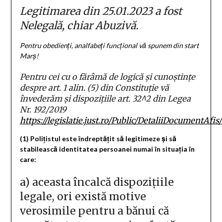
Legitimarea din 25.01.2023 a fost
Nelegală, chiar Abuzivă.
Pentru obedienți, analfabeți funcțional vă spunem din start
Marș!
Pentru cei cu o fărâmă de logică și cunoștințe
despre art. 1 alin. (5) din Constituție vă
învederăm și dispozițiile art. 32^2 din Legea
Nr. 192/2019
https://legislatie.just.ro/Public/DetaliiDocumentAfis
(1)
Polițistul este îndreptățit să legitimeze și să
stabilească identitatea persoanei numai în situația în
care:
a)
aceasta încalcă dispozițiile
legale, ori există motive
verosimile pentru a bănui că