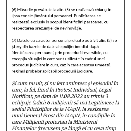
(6)
Măsurile prevăzute la alin. (5) se realizează chiar și în
lipsa consimțământului persoanei. Publicitatea se
realizează exclusiv în scopul identificării persoanei, cu
respectarea prezumției de nevinovăție.
(7)
Datele cu caracter personal preluate potrivit alin. (5) se
șterg din bazele de date ale poliției imediat după
identificarea persoanei, prin proceduri ireversibile, cu
excepția situației în care sunt utilizate în cadrul unei
proceduri judiciare în curs, caz în care acestea urmează
regimul probelor aplicabil procedurii judiciare.
Și cum nu uit, și nu iert amintesc și episodul în
care, la fel, fiind în Protest Individual, Legal
Notificat, pe data de 11.08.2022 au trimis 3
echipaje (adică 6 milițieni) să mă Legitimeze la
sediul Plictisiților de la MApN, la sesizarea
unui General Prost din MApN, în condițiile în
care Milițienii protestau la Ministerul
Finanțelor (trecusem pe lângă ei cu ceva timp