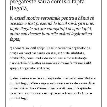
pregătește sau a comis o faptă
ilegală;
b)
există motive verosimile pentru a bănui că
aceasta a fost prezentă la locul săvârșirii unei
fapte ilegale ori are cunoștință despre faptă,
autor sau despre bunurile având legătură cu
fapta;
c)
aceasta solicită sprijinul sau intervenția organelor de
poliție ori când din cauza vârstei, stării de sănătate,
dizabilității, consumului de alcool sau altor substanțe
psihoactive ori a altor asemenea circumstanțe necesită
sprijinul organelor abilitate;
d)
descrierea acesteia corespunde unei persoane căutate
potrivit legii, deține asupra sa bunuri sau se deplasează cu
un vehicul, ambarcațiune ori aeronavă care corespunde
descrierii unor bunuri sau mijloace de transport căutate
potrivit legii;