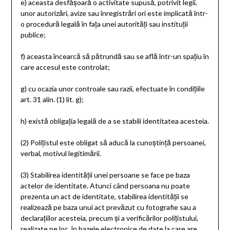
e)
aceasta desfășoară o activitate supusă, potrivit legii,
unor autorizări, avize sau înregistrări ori este implicată într-
o procedură legală în fața unei autorități sau instituții
publice;
f)
aceasta încearcă să pătrundă sau se află într-un spațiu în
care accesul este controlat;
g)
cu ocazia unor controale sau razii, efectuate în condițiile
art. 31 alin. (1) lit. g);
h)
există obligația legală de a se stabili identitatea acesteia.
(2)
Polițistul este obligat să aducă la cunoștință persoanei,
verbal, motivul legitimării.
(3)
Stabilirea identității unei persoane se face pe baza
actelor de identitate. Atunci când persoana nu poate
prezenta un act de identitate, stabilirea identității se
realizează pe baza unui act prevăzut cu fotografie sau a
declarațiilor acesteia, precum și a verificărilor polițistului,
realizate pe loc, în bazele electronice de date la care are