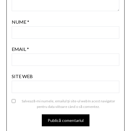
NUME
*
EMAIL
*
SITE WEB
Salvează-mi numele, emailul și site-ul web în acest navigator
pentru data viitoare când o să comentez.