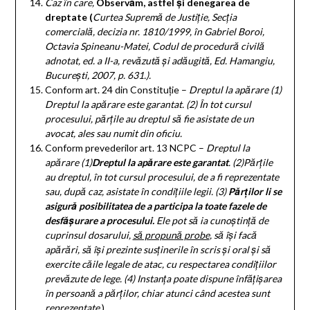
Caz în care,
Observăm, astfel și denegarea de
dreptate
(
Curtea Supremă de Justiție, Secția
comercială, decizia nr. 1810/1999, în Gabriel Boroi,
Octavia Spineanu-Matei, Codul de procedură civilă
adnotat, ed. a II-a, revăzută și adăugită, Ed. Hamangiu,
București, 2007, p. 631.)
.
Conform art. 24 din Constituție –
Dreptul la apărare
(1)
Dreptul la apărare este garantat.
(2)
În tot cursul
procesului, părțile au dreptul să fie asistate de un
avocat, ales sau numit din oficiu.
Conform prevederilor art. 13 NCPC –
Dreptul la
apărare
(1)
Dreptul la apărare este garantat
.
(2)
Părțile
au dreptul, în tot cursul procesului, de a fi reprezentate
sau, după caz, asistate în condițiile legii.
(3)
Părților li se
asigură posibilitatea de a participa la toate fazele de
desfășurare a procesului.
Ele pot să ia cunoștință de
cuprinsul dosarului,
să propună probe
, să își facă
apărări, să își prezinte susținerile în scris și oral și să
exercite căile legale de atac, cu respectarea condițiilor
prevăzute de lege.
(4)
Instanța poate dispune înfățișarea
în persoană a părților, chiar atunci când acestea sunt
reprezentate.
).