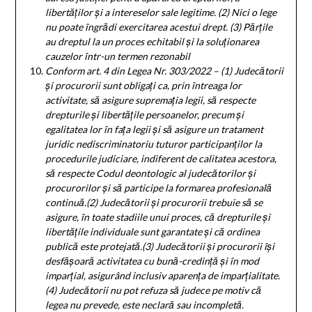
libert
ăţ
ilor
ş
i a intereselor sale legitime. (2) Nici o lege
nu poate îngr
ă
di exercitarea acestui drept. (3) P
ă
r
ţ
ile
au dreptul la un proces echitabil
ş
i la solu
ţ
ionarea
cauzelor într-un termen rezonabil
Conform art. 4 din Legea Nr. 303/2022 – (1) Judecătorii
și procurorii sunt obligați ca, prin întreaga lor
activitate, să asigure supremația legii, să respecte
drepturile și libertățile persoanelor, precum și
egalitatea lor în fața legii și să asigure un tratament
juridic nediscriminatoriu tuturor participanților la
procedurile judiciare, indiferent de calitatea acestora,
să respecte Codul deontologic al judecătorilor și
procurorilor și să participe la formarea profesională
continuă.(2) Judecătorii și procurorii trebuie să se
asigure, în toate stadiile unui proces, că drepturile și
libertățile individuale sunt garantate și că ordinea
publică este protejată.(3) Judecătorii și procurorii își
desfășoară activitatea cu bună-credință și în mod
imparțial, asigurând inclusiv aparența de imparțialitate.
(4) Judecătorii nu pot refuza să judece pe motiv că
legea nu prevede, este neclară sau incompletă.