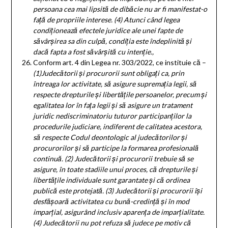
persoana cea mai lipsită de dibăcie nu ar fi manifestat-o
față de propriile interese.
(4)
Atunci când legea
condiționează efectele juridice ale unei fapte de
săvârșirea sa din culpă, condiția este îndeplinită și
dacă fapta a fost săvârșită cu intenție.
,
Conform art. 4 din Legea nr. 303/2022, ce instituie că –
(1)
Judecătorii și procurorii sunt obligați ca, prin
întreaga lor activitate, să asigure supremația legii, să
respecte drepturile și libertățile persoanelor, precum și
egalitatea lor în fața legii și să asigure un tratament
juridic nediscriminatoriu tuturor participanților la
procedurile judiciare, indiferent de calitatea acestora,
să respecte Codul deontologic al judecătorilor și
procurorilor și să participe la formarea profesională
continuă.
(2)
Judecătorii și procurorii trebuie să se
asigure, în toate stadiile unui proces, că drepturile și
libertățile individuale sunt garantate și că ordinea
publică este protejată.
(3)
Judecătorii și procurorii își
desfășoară activitatea cu bună-credință și în mod
imparțial, asigurând inclusiv aparența de imparțialitate.
(4)
Judecătorii nu pot refuza să judece pe motiv că