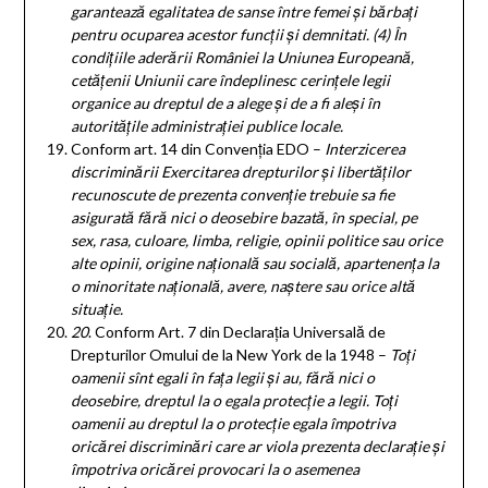
garantează egalitatea de sanse între femei și bărbați
pentru ocuparea acestor funcții și demnitati.
(4)
În
condițiile aderării României la Uniunea Europeană,
cetățenii Uniunii care îndeplinesc cerințele legii
organice au dreptul de a alege și de a fi aleși în
autoritățile administrației publice locale.
Conform art. 14 din Convenția EDO –
Interzicerea
discriminării Exercitarea drepturilor şi libertăţilor
recunoscute de prezenta convenţie trebuie sa fie
asigurată fără nici o deosebire bazată, în special, pe
sex, rasa, culoare, limba, religie, opinii politice sau orice
alte opinii, origine naţională sau socială, apartenenţa la
o minoritate naţională, avere, naştere sau orice altă
situaţie.
20
. Conform Art. 7 din Declarația Universală de
Drepturilor Omului de la New York de la 1948 –
Toţi
oamenii sînt egali în faţa legii şi au, fără nici o
deosebire, dreptul la o egala protecţie a legii. Toţi
oamenii au dreptul la o protecţie egala împotriva
oricărei discriminări care ar viola prezenta declaraţie şi
împotriva oricărei provocari la o asemenea