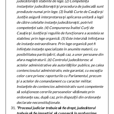
judecătorești stabilite de lege.
(2)
Competența
instanțelor judecătorești și procedura de judecată sunt
prevăzute numai prin lege.
(3)
Înaltă Curte de Casație și
Justiție asigură interpretarea și aplicarea unitară a legii
de către celelalte instanțe judecătorești, potrivit
competenței sale.
(4)
Compunerea Înaltei Curți de
Casație și Justiție și regulile de funcționare a acesteia se
stabilesc prin lege organică.
(5)
Este interzisă înființarea
de instanțe extraordinare. Prin lege organică pot fi
înființate instanțe specializate în anumite materii, cu
posibilitatea participării, după caz, a unor persoane din
afara magistraturii.
(6)
Controlul judecătoresc al
actelor administrative ale autorităților publice, pe calea
contenciosului administrativ, este garantat, cu excepția
celor care privesc raporturile cu Parlamentul, precum
și a actelor de comandament cu caracter militar.
Instanțele de contencios administrativ sunt competente
să soluționeze cererile persoanelor vătămate prin
ordonanțe sau, după caz, prin dispoziții din ordonanțe
declarate neconstituționale.
”Procesul judiciar trebuie s
ă
fie drept, judec
ă
torul
trebuie s
ă
fie imparțial, s
ă
cunoasc
ă
în profunzime