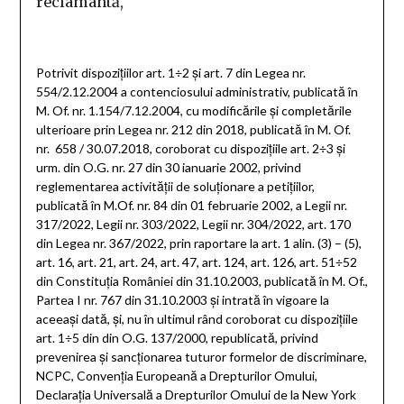
reclamantă,
Potrivit dispozițiilor art. 1÷2 și art. 7 din Legea nr.
554/2.12.2004 a contenciosului administrativ, publicată în
M. Of. nr. 1.154/7.12.2004, cu modificările și completările
ulterioare prin Legea nr. 212 din 2018, publicată în M. Of.
nr. 658 / 30.07.2018, coroborat cu dispozițiile art. 2÷3 și
urm. din O.G. nr. 27 din 30 ianuarie 2002, privind
reglementarea activității de soluționare a petițiilor,
publicată în M.Of. nr. 84 din 01 februarie 2002, a Legii nr.
317/2022, Legii nr. 303/2022, Legii nr. 304/2022, art. 170
din Legea nr. 367/2022, prin raportare la art. 1 alin. (3) – (5),
art. 16, art. 21, art. 24, art. 47, art. 124, art. 126, art. 51÷52
din Constituția României din 31.10.2003, publicată în M. Of.,
Partea I nr. 767 din 31.10.2003 și intrată în vigoare la
aceeași dată, și, nu în ultimul rând coroborat cu dispozițiile
art. 1÷5 din din O.G. 137/2000, republicată, privind
prevenirea și sancționarea tuturor formelor de discriminare,
NCPC, Convenția Europeană a Drepturilor Omului,
Declarația Universală a Drepturilor Omului de la New York