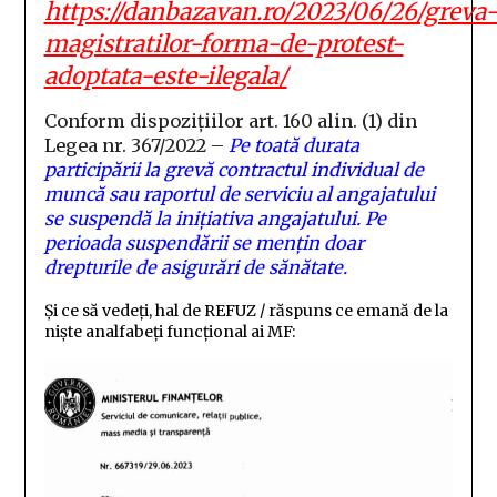
https://danbazavan.ro/2023/06/26/greva
magistratilor-forma-de-protest-
adoptata-este-ilegala/
Conform dispozițiilor art. 160 alin. (1) din
Legea nr. 367/2022 –
Pe toată durata
participării la grevă contractul individual de
muncă sau raportul de serviciu al angajatului
se suspendă la inițiativa angajatului. Pe
perioada suspendării se mențin doar
drepturile de asigurări de sănătate.
Și ce să vedeți, hal de REFUZ / răspuns ce emană de la
niște analfabeți funcțional ai MF: