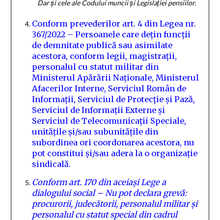
Dar și cele ale Codului muncii și Legislației pensiilor.
Conform prevederilor art. 4 din Legea nr.
367/2022 – Persoanele care dețin funcții
de demnitate publică sau asimilate
acestora, conform legii, magistrații,
personalul cu statut militar din
Ministerul Apărării Naționale, Ministerul
Afacerilor Interne, Serviciul Român de
Informații, Serviciul de Protecție și Pază,
Serviciul de Informații Externe și
Serviciul de Telecomunicații Speciale,
unitățile și/sau subunitățile din
subordinea ori coordonarea acestora, nu
pot constitui și/sau adera la o organizație
sindicală.
Conform art. 170 din aceiași Lege a
dialogului social –
Nu pot declara grevă:
procurorii, judecătorii, personalul militar și
personalul cu statut special din cadrul