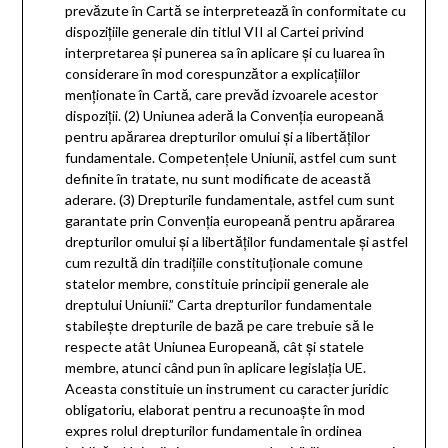
prevăzute în Cartă se interpretează în conformitate cu
dispozițiile generale din titlul VII al Cartei privind
interpretarea și punerea sa în aplicare și cu luarea în
considerare în mod corespunzător a explicațiilor
menționate în Cartă, care prevăd izvoarele acestor
dispoziții. (2) Uniunea aderă la Convenția europeană
pentru apărarea drepturilor omului și a libertăților
fundamentale. Competențele Uniunii, astfel cum sunt
definite în tratate, nu sunt modificate de această
aderare. (3) Drepturile fundamentale, astfel cum sunt
garantate prin Convenția europeană pentru apărarea
drepturilor omului și a libertăților fundamentale și astfel
cum rezultă din tradițiile constituționale comune
statelor membre, constituie principii generale ale
dreptului Uniunii.” Carta drepturilor fundamentale
stabilește drepturile de bază pe care trebuie să le
respecte atât Uniunea Europeană, cât și statele
membre, atunci când pun în aplicare legislația UE.
Aceasta constituie un instrument cu caracter juridic
obligatoriu, elaborat pentru a recunoaște în mod
expres rolul drepturilor fundamentale în ordinea