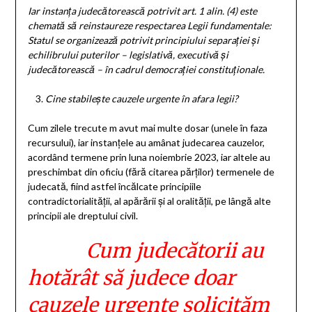
Iar instanța judecătorească potrivit art. 1 alin. (4) este
chemată să reinstaureze respectarea Legii fundamentale:
Statul se organizează potrivit principiului separației și
echilibrului puterilor – legislativă, executivă și
judecătorească – în cadrul democrației constituționale.
Cine stabilește cauzele urgente în afara legii?
Cum zilele trecute m avut mai multe dosar (unele în faza
recursului), iar instanțele au amânat judecarea cauzelor,
acordând termene prin luna noiembrie 2023, iar altele au
preschimbat din oficiu (fără citarea părților) termenele de
judecată, fiind astfel încălcate principiile
contradictorialității, al apărării și al oralității, pe lângă alte
principii ale dreptului civil.
Cum judecătorii au
hotărât să judece doar
cauzele urgente solicităm