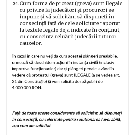
Cum forma de protest (greva) sunt ilegale
cu privire la judecători și procurori se
impune și vă solicităm să dispuneți în
consecință față de cele solicitate raportat
la textele legale deja indicate în conținut,
cu consecința reluării judecării tuturor
cauzelor.
În cazul în care nu veți da curs acestei plângeri prealabile,
urmează să deschidem acțiuni în instanța civilă (inclusiv
împotriva funcționarilor) dar și plângeri penale, având în
vedere că protestul (greva) sunt ILEGALE (a se vedea art.
21 din Constituție) și vom solicita despăgubiri de
4.000.000.RON.
Față de toate aceste considerente vă solicităm să dispuneți
în consecință, cu celeritate pentru soluționarea favorabilă,
așa cum am solicitat.