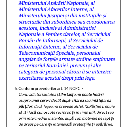
Ministerului Apărării Naționale, al
Ministerului Afacerilor Interne, al
Ministerului Justiției și din instituțiile și
structurile din subordinea sau coordonarea
acestora, inclusiv al Administrației
Naționale a Penitenciarelor, al Serviciului
Român de Informații, al Serviciului de
Informații Externe, al Serviciului de
Telecomunicații Speciale, personalul
angajat de forțele armate străine staționate
pe teritoriul României, precum și alte
categorii de personal cărora li se interzice
exercitarea acestui drept prin lege.
Conform prevederilor art. 14 NCPC –
Contradictorialitatea
(1)
Instanța nu poate hotărî
asupra unei cereri decât după citarea sau înfățișarea
părților
,
dacă legea nu prevede altfel.
(2)
Părțile trebuie
să își facă cunoscute reciproc și în timp util, direct sau
prin intermediul instanței, după caz, motivele de fapt și
de drept pe care își întemeiază pretențiile și apărările,