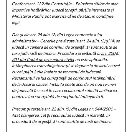
Conform art. 129 din Constituție –
Folosirea căilor de atac
Împotriva hotărârilor judecătorești, părțile interesate și
Ministerul Public pot exercita căile de atac, în condițiile
legii.
Dar și ale art. 25 alin. (2) din Legea contenciosului
administrativ –
Cererile prevăzute la
art. 24 alin. (3)
și
(4)
se
judecă în camera de consiliu, de urgență, și sunt scutite de
taxa judiciară de timbru. Procedura prevăzută la
art. 200
și
201 din Codul de procedură civilă
nu este aplicabilă.
Întâmpinarea este obligatorie și se depune la dosarul cauzei
cu cel puțin 3 zile înainte de termenul de judecată.
Reclamantul va lua cunoștință de conținutul întâmpinării
de la dosarul cauzei. Instanța poate acorda un nou termen
de judecată în cazul în care reclamantul solicită amânarea
pentru a lua cunoștință de conținutul întâmpinării.
Precum și textele art. 22 alin. (5) din Legea nr. 544/2001 –
Atât plângerea, cât și recursul se judecă în instanță, în
procedură de urgență, și sunt scutite de taxă de timbru.