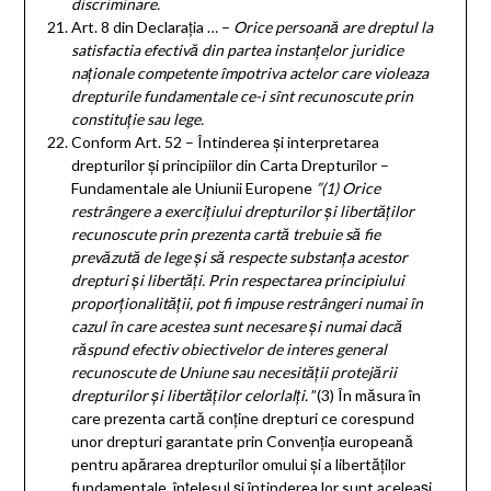
discriminare.
Art. 8 din Declarația … –
Orice persoană are dreptul la
satisfactia efectivă din partea instanţelor juridice
naţionale competente împotriva actelor care violeaza
drepturile fundamentale ce-i sînt recunoscute prin
constituţie sau lege.
Conform Art. 52 – Întinderea și interpretarea
drepturilor și principiilor din Carta Drepturilor –
Fundamentale ale Uniunii Europene
”(1) Orice
restrângere a exercițiului drepturilor și libertăților
recunoscute prin prezenta cartă trebuie să fie
prevăzută de lege și să respecte substanța acestor
drepturi și libertăți. Prin respectarea principiului
proporționalității, pot fi impuse restrângeri numai în
cazul în care acestea sunt necesare și numai dacă
răspund efectiv obiectivelor de interes general
recunoscute de Uniune sau necesității protejării
drepturilor și libertăților celorlalți.
”(3) În măsura în
care prezenta cartă conține drepturi ce corespund
unor drepturi garantate prin Convenția europeană
pentru apărarea drepturilor omului și a libertăților
fundamentale, înțelesul și întinderea lor sunt aceleași