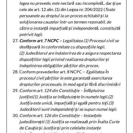
legea nu prevede, este neclară sau incompletă.
, dar și pe
cele ale art. 12 alin. (1) din Legea nr. 304/2022 (
Toate
persoanele au dreptul la un proces echitabil și la
soluționarea cauzelor într-un termen rezonabil, de
către o instanță imparțială și independentă, constituită
potrivit legii.
Conform art. 7 NCPC –
Legalitatea (1) Procesul civil se
desfășoară în conformitate cu dispozițiile legii.
(2) Judecătorul are îndatorirea de a asigura respectarea
dispozițiilor legii privind realizarea drepturilor și
îndeplinirea obligațiilor părților din proces.
Conform prevederilor art. 8 NCPC –
Egalitatea În
procesul civil părților le este garantată exercitarea
drepturilor procesuale, în mod egal și fără discriminări
Conform art. 124 din Constituție
–
Înfăptuirea
justiției
(1)
Justiția se înfăptuiește în numele legii.
(2)
Justiția este unică, imparțială și egală pentru toți.
(3)
Judecătorii sunt independenți și se supun numai legii.
Conform art. 126 din Constituție –
Instanțele
judecătorești
(1)
Justiția se realizează prin Înalta Curte
de Casație și Justiție și prin celelalte instanțe