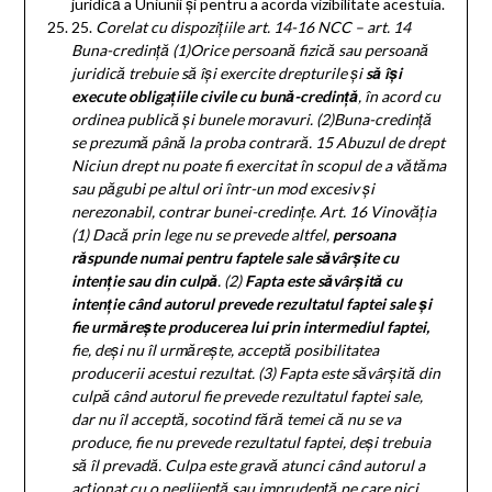
juridică a Uniunii și pentru a acorda vizibilitate acestuia.
25.
Corelat cu dispozițiile art. 14-16 NCC
– art. 14
Buna-credință (1)Orice persoană fizică sau persoană
juridică trebuie să își exercite drepturile și
să își
execute obligațiile civile cu bună-credință
, în acord cu
ordinea publică și bunele moravuri. (2)Buna-credință
se prezumă până la proba contrară.
15
Abuzul de drept
Niciun drept nu poate fi exercitat în scopul de a vătăma
sau păgubi pe altul ori într-un mod excesiv și
nerezonabil, contrar bunei-credințe.
Art. 16
Vinovăția
(1)
Dacă prin lege nu se prevede altfel,
persoana
răspunde numai pentru faptele sale săvârșite cu
intenție sau din culpă
.
(2)
Fapta este săvârșită cu
intenție când autorul prevede rezultatul faptei sale și
fie urmărește producerea lui prin intermediul faptei,
fie, deși nu îl urmărește, acceptă posibilitatea
producerii acestui rezultat.
(3)
Fapta este săvârșită din
culpă când autorul fie prevede rezultatul faptei sale,
dar nu îl acceptă, socotind fără temei că nu se va
produce, fie nu prevede rezultatul faptei, deși trebuia
să îl prevadă. Culpa este gravă atunci când autorul a
acționat cu o neglijență sau imprudență pe care nici