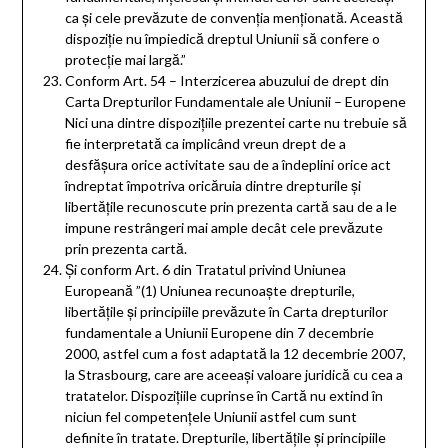
ca și cele prevăzute de convenția menționată. Această
dispoziție nu împiedică dreptul Uniunii să confere o
protecție mai largă.”
Conform Art. 54 – Interzicerea abuzului de drept din
Carta Drepturilor Fundamentale ale Uniunii – Europene
Nici una dintre dispozițiile prezentei carte nu trebuie să
fie interpretată ca implicând vreun drept de a
desfășura orice activitate sau de a îndeplini orice act
îndreptat împotriva oricăruia dintre drepturile și
libertățile recunoscute prin prezenta cartă sau de a le
impune restrângeri mai ample decât cele prevăzute
prin prezenta cartă.
Și conform Art. 6 din Tratatul privind Uniunea
Europeană ”(1) Uniunea recunoaște drepturile,
libertățile și principiile prevăzute în Carta drepturilor
fundamentale a Uniunii Europene din 7 decembrie
2000, astfel cum a fost adaptată la 12 decembrie 2007,
la Strasbourg, care are aceeași valoare juridică cu cea a
tratatelor. Dispozițiile cuprinse în Cartă nu extind în
niciun fel competențele Uniunii astfel cum sunt
definite în tratate. Drepturile, libertățile și principiile