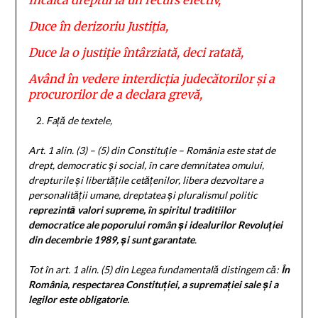
Duce în derizoriu Justiția,
Duce la o justiție întârziată, deci ratată,
Având în vedere interdicția judecătorilor și a
procurorilor de a declara grevă,
Față de textele,
Art. 1 alin. (3) – (5) din Constituție –
România este stat de
drept, democratic și social,
în care demnitatea omului,
drepturile și libertățile cetățenilor, libera dezvoltare a
personalității umane,
dreptatea
și pluralismul politic
reprezintă valori supreme, în spiritul traditiilor
democratice ale poporului român și idealurilor Revoluției
din decembrie 1989, și sunt garantate
.
Tot în art. 1 alin. (5) din Legea fundamentală distingem că:
În
România, respectarea Constituției, a supremației sale și a
legilor este obligatorie.