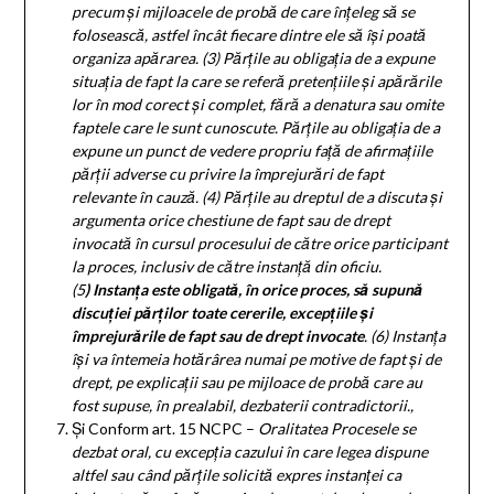
precum și mijloacele de probă de care înțeleg să se
folosească, astfel încât fiecare dintre ele să își poată
organiza apărarea.
(3)
Părțile au obligația de a expune
situația de fapt la care se referă pretențiile și apărările
lor în mod corect și complet, fără a denatura sau omite
faptele care le sunt cunoscute. Părțile au obligația de a
expune un punct de vedere propriu față de afirmațiile
părții adverse cu privire la împrejurări de fapt
relevante în cauză.
(4)
Părțile au dreptul de a discuta și
argumenta orice chestiune de fapt sau de drept
invocată în cursul procesului de către orice participant
la proces, inclusiv de către instanță din oficiu.
(5
)
Instanța este obligată, în orice proces, să supună
discuției părților toate cererile, excepțiile și
împrejurările de fapt sau de drept invocate
.
(6)
Instanța
își va întemeia hotărârea numai pe motive de fapt și de
drept, pe explicații sau pe mijloace de probă care au
fost supuse, în prealabil, dezbaterii contradictorii.
,
Și Conform art. 15 NCPC –
Oralitatea Procesele se
dezbat oral, cu excepția cazului în care legea dispune
altfel sau când părțile solicită expres instanței ca