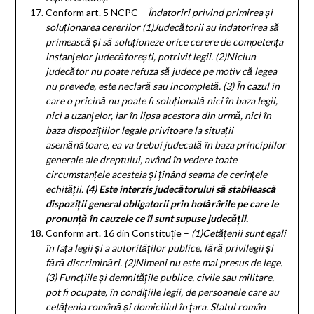
Conform art. 5 NCPC –
Îndatoriri privind primirea și
soluționarea cererilor
(1)
Judecătorii au îndatorirea să
primească și să soluționeze orice cerere de competența
instanțelor judecătorești, potrivit legii.
(2)
Niciun
judecător nu poate refuza să judece pe motiv că legea
nu prevede, este neclară sau incompletă.
(3)
În cazul în
care o pricină nu poate fi soluționată nici în baza legii,
nici a uzanțelor, iar în lipsa acestora din urmă, nici în
baza dispozițiilor legale privitoare la situații
asemănătoare, ea va trebui judecată în baza principiilor
generale ale dreptului, având în vedere toate
circumstanțele acesteia și ținând seama de cerințele
echității.
(4)
Este interzis judecătorului să stabilească
dispoziții general obligatorii prin hotărârile pe care le
pronunță în cauzele ce îi sunt supuse judecății.
Conform art. 16 din Constituție –
(1)
Cetățenii sunt egali
în fața legii și a autorităților publice, fără privilegii și
fără discriminări.
(2)
Nimeni nu este mai presus de lege.
(3)
Funcțiile și demnitățile publice, civile sau militare,
pot fi ocupate, în condițiile legii, de persoanele care au
cetățenia română și domiciliul în țara. Statul român