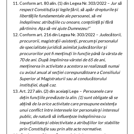
Conform art. 80 alin. (1) din Legea Nr. 303/2022 –
Jur să
respect Constituția și legile țării, să apăr drepturile și
libertățile fundamentale ale persoanei, să-mi
îndeplinesc atribuțiile cu onoare, conștiință și fără
părtinire. Așa să-mi ajute Dumnezeu!“
Conform art. 216 din Legea Nr. 303/2022 –
Judecătorii,
procurorii, magistrații-asistenți, precum și personalul
de specialitate juridică asimilat judecătorilor și
procurorilor pot fi menținuți în funcție până la vârsta de
70 de ani. După împlinirea vârstei de 65 de ani,
menținerea în activitate a acestora se realizează numai
cu avizul anual al secției corespunzătoare a Consiliului
Superior al Magistraturii sau al conducătorului
instituției, după caz.
Art. 227 alin. (2) din aceiași Lege –
Persoanele care
dețin funcțiile prevăzute la alin. (1) sunt obligate să se
abțină de la orice activitate care presupune existența
unui conflict între interesele lor personale și interesul
public, de natură să influențeze îndeplinirea cu
imparțialitate și obiectivitate a atribuțiilor lor stabilite
prin Constituție sau prin alte acte normative.