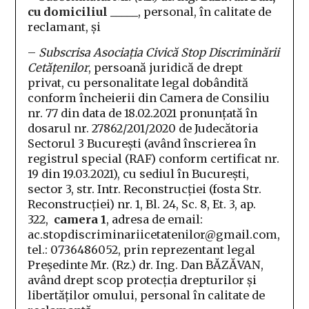
cu domiciliul _____
, personal, în calitate de
reclamant, și
–
Subscrisa Asociația Civică Stop Discriminării
Cetățenilor
, persoană juridică de drept
privat, cu personalitate legal dobândită
conform încheierii din Camera de Consiliu
nr. 77 din data de 18.02.2021 pronunțată în
dosarul nr. 27862/201/2020 de Judecătoria
Sectorul 3 București (având înscrierea în
registrul special (RAF) conform certificat nr.
19 din 19.03.2021), cu sediul în București,
sector 3, str. Intr. Reconstrucției (fosta Str.
Reconstrucției) nr. 1, Bl. 24, Sc. 8, Et. 3, ap.
322,
camera 1
, adresa de email:
ac.stopdiscriminariicetatenilor@gmail.com,
tel.: 0736486052, prin reprezentant legal
Președinte Mr. (Rz.) dr. Ing. Dan BĂZĂVAN,
având drept scop protecția drepturilor și
libertăților omului, personal în calitate de