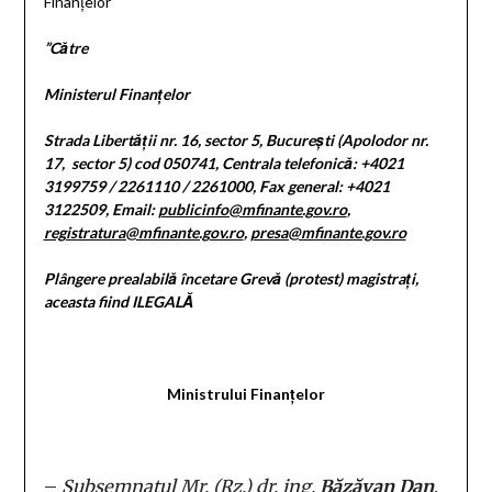
Finanțelor
”C
ă
tre
Ministerul Finanțelor
Strada Libertății nr. 16, sector 5, București (Apolodor nr.
17, sector 5) cod 050741, Centrala telefonică: +4021
3199759 / 2261110 / 2261000, Fax general: +4021
3122509, Email:
publicinfo@mfinante.gov.ro
,
registratura@mfinante.gov.ro
,
presa@mfinante.gov.ro
Plângere prealabilă
încetare Grevă (protest) magistrați,
aceasta fiind ILEGALĂ
Ministrului Finanțelor
–
Subsemnatul Mr. (Rz.) dr. ing.
Băzăvan Dan
,