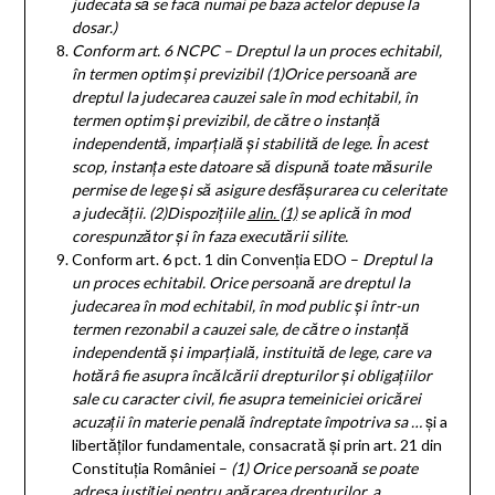
judecata să se facă numai pe baza actelor depuse la
dosar.)
Conform art. 6 NCPC –
Dreptul la un proces echitabil,
în termen optim și previzibil
(1)
Orice persoană are
dreptul la judecarea cauzei sale în mod echitabil, în
termen optim și previzibil, de către o instanță
independentă, imparțială și stabilită de lege. În acest
scop, instanța este datoare să dispună toate măsurile
permise de lege și să asigure desfășurarea cu celeritate
a judecății.
(2)
Dispozițiile
alin. (1)
se aplică în mod
corespunzător și în faza executării silite.
Conform art. 6 pct. 1 din Convenția EDO –
Dreptul la
un proces echitabil. Orice persoană are dreptul la
judecarea în mod echitabil, în mod public şi într-un
termen rezonabil a cauzei sale, de către o instanţă
independentă şi imparţială, instituită de lege, care va
hotărâ fie asupra încălcării drepturilor şi obligaţiilor
sale cu caracter civil, fie asupra temeiniciei oricărei
acuzaţii în materie penală îndreptate împotriva sa
…
și a
libertăților fundamentale, consacrată și prin art. 21 din
Constituția României –
(1) Orice persoan
ă
se poate
adresa justi
ţ
iei pentru ap
ă
rarea drepturilor, a