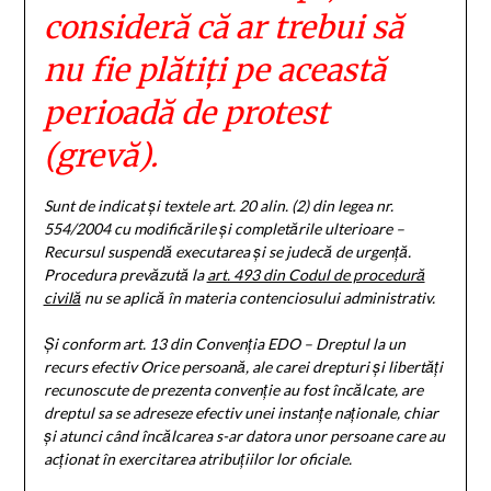
consideră că ar trebui să
nu fie plătiți pe această
perioadă de protest
(grevă)
.
Sunt de indicat și textele art. 20 alin. (2) din legea nr.
554/2004 cu modificările și completările ulterioare –
Recursul suspendă executarea
și se judecă de urgență
.
Procedura prevăzută la
art. 493 din Codul de procedură
civilă
nu se aplică în materia contenciosului administrativ.
Și conform art. 13 din Convenția EDO –
Dreptul la un
recurs efectiv Orice persoană, ale carei drepturi şi libertăţi
recunoscute de prezenta convenţie au fost încălcate, are
dreptul sa se adreseze efectiv unei instanţe naţionale, chiar
şi atunci când încălcarea s-ar datora unor persoane care au
acţionat în exercitarea atribuţiilor lor oficiale.