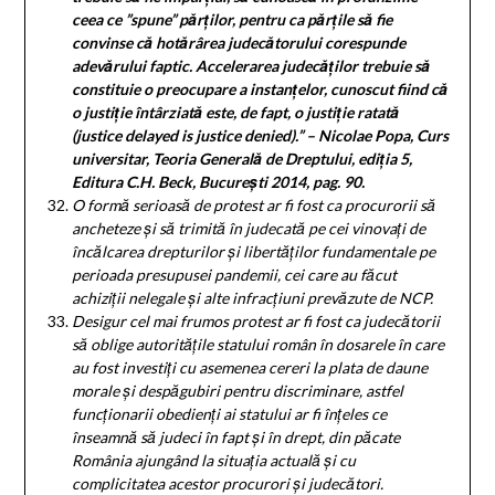
ceea ce ”spune” p
ă
rților, pentru ca p
ă
rțile s
ă
fie
convinse c
ă
hot
ă
rârea judec
ă
torului corespunde
adev
ă
rului faptic. Accelerarea judec
ă
ților trebuie s
ă
constituie o preocupare a instanțelor, cunoscut fiind c
ă
o justiție întârziat
ă
este, de fapt, o justiție ratat
ă
(justice delayed is justice denied).” – Nicolae Popa, Curs
universitar, Teoria General
ă
de Dreptului, ediția 5,
Editura C.H. Beck, București 2014, pag. 90.
O formă serioasă de protest ar fi fost ca procurorii să
ancheteze și să trimită în judecată pe cei vinovați de
încălcarea drepturilor și libertăților fundamentale pe
perioada presupusei pandemii, cei care au făcut
achiziții nelegale și alte infracțiuni prevăzute de NCP.
Desigur cel mai frumos protest ar fi fost ca judecătorii
să oblige autoritățile statului român în dosarele în care
au fost investiți cu asemenea cereri la plata de daune
morale și despăgubiri pentru discriminare, astfel
funcționarii obedienți ai statului ar fi înțeles ce
înseamnă să judeci în fapt și în drept, din păcate
România ajungând la situația actuală și cu
complicitatea acestor procurori și judecători.