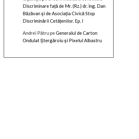
Discriminare față de Mr. (Rz.) dr. ing. Dan
Băzăvan și de Asociația Civică Stop
Discriminării Cetățenilor. Ep. I
Andrei Pătru
pe
Generalul de Carton
Ondulat Ștergăroiu și Pixelul Albastru