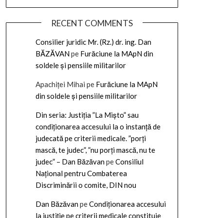
RECENT COMMENTS
Consilier juridic Mr. (Rz.) dr. ing. Dan
BĂZĂVAN
pe
Furăciune la MApN din
soldele și pensiile militarilor
Apachiței Mihai
pe
Furăciune la MApN
din soldele și pensiile militarilor
Din seria: Justiția ”La Mișto” sau
condiționarea accesului la o instanță de
judecată pe criterii medicale. ”porți
mască, te judec”, ”nu porți mască, nu te
judec” – Dan Băzăvan
pe
Consiliul
Național pentru Combaterea
Discriminării o comite, DIN nou
Dan Băzăvan
pe
Condiționarea accesului
la justiție pe criterii medicale constituie