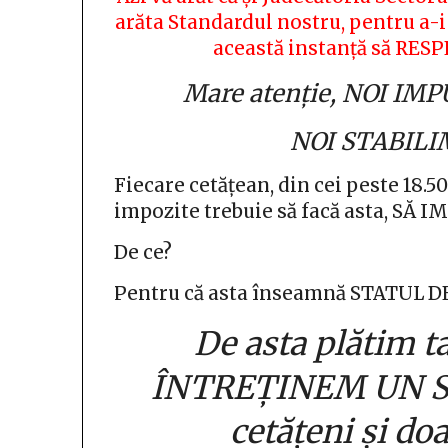
arăta Standardul nostru, pentru a-i
această instanță să RE
Mare atenție, NOI I
NOI STABIL
Fiecare cetățean, din cei peste 18.50
impozite trebuie să facă asta, S
De ce?
Pentru că asta înseamnă STATUL D
De asta plătim t
ÎNTREȚINEM UN S
cetățeni și do