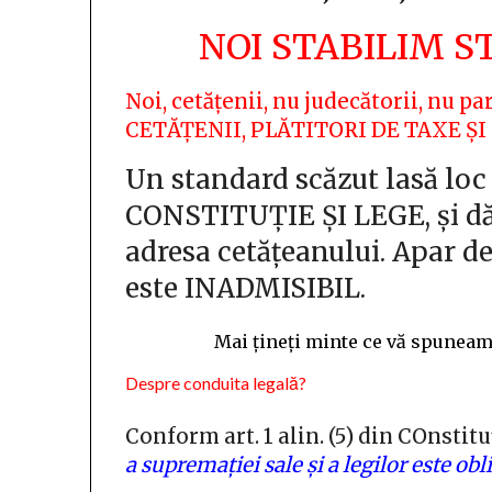
NOI STABILIM S
Noi, cetățenii, nu judecătorii, nu 
CETĂȚENII, PLĂTITORI DE TAXE ȘI
Un standard scăzut lasă loc
CONSTITUȚIE ȘI LEGE, și dă f
adresa cetățeanului. Apar der
este INADMISIBIL.
Mai țineți minte ce vă spuneam d
Despre conduita legală?
Conform art. 1 alin. (5) din COnstit
a supremației sale și a legilor este obl