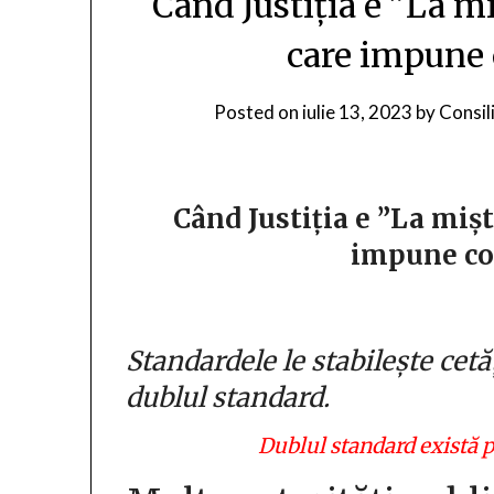
Când Justiția e ”La mi
care impune 
Posted on
iulie 13, 2023
by
Consil
Când Justiția e ”La mișt
impune co
Standardele le stabilește ce
dublul standard.
Dublul standard există p