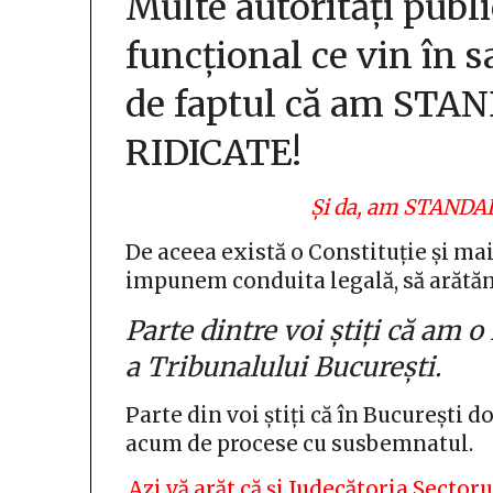
Multe autorități publi
funcțional ce vin în s
de faptul că am ST
RIDICATE!
Și da, am STAND
De aceea există o Constituție și mai
impunem conduita legală, să arătă
Parte dintre voi știți că am o
a Tribunalului București.
Parte din voi știți că în București d
acum de procese cu susbemnatul.
Azi vă arăt că și Judecătoria Sector