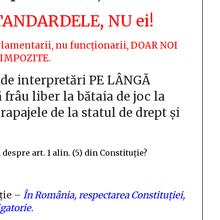
TANDARDELE, NU ei!
parlamentarii, nu funcționarii, DOAR NOI
 IMPOZITE.
 de interpretări PE LÂNGĂ
râu liber la bătaia de joc la
apajele de la statul de drept și
espre art. 1 alin. (5) din Constituție?
uție –
În România, respectarea Constituției,
igatorie.