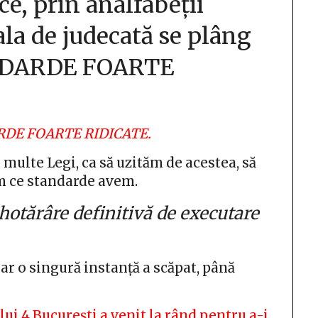
ce, prin analfabeții
ala de judecată se plâng
ANDARDE FOARTE
ARDE FOARTE RIDICATE.
 multe Legi, ca să uzităm de acestea, să
m ce standarde avem.
 hotărâre definitivă de executare
oar o singură instanță a scăpat, până
ului 4 București a venit la rând pentru a-i