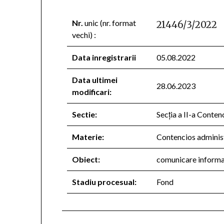
Nr.
unic (nr. format
21446/3/2022
vechi) :
Data inregistrarii
05.08.2022
Data ultimei
28.06.2023
modificari:
Sectie:
Secţia a II-a Conten
Materie:
Contencios administr
Obiect:
comunicare informa
Stadiu procesual:
Fond