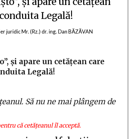
șto”, și apare un cetățean
conduita Legală!
ier juridic Mr. (Rz.) dr. ing. Dan BĂZĂVAN
o”, și apare un cetățean care
nduita Legală!
tățeanul. Să nu ne mai plângem de
entru că cetățeanul îl acceptă.