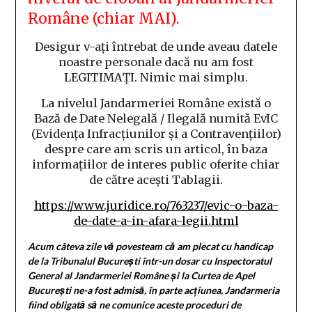
Române (chiar MAI).
Desigur v-ați întrebat de unde aveau datele
noastre personale dacă nu am fost
LEGITIMAȚI. Nimic mai simplu.
La nivelul Jandarmeriei Române există o
Bază de Date Nelegală / Ilegală numită EvIC
(Evidența Infracțiunilor și a Contravențiilor)
despre care am scris un articol, în baza
informațiilor de interes public oferite chiar
de către acești Tablagii.
https://www.juridice.ro/763237/evic-o-baza-
de-date-a-in-afara-legii.html
Acum câteva zile vă povesteam că am plecat cu handicap
de la Tribunalul București într-un dosar cu Inspectoratul
General al Jandarmeriei Române și la Curtea de Apel
București ne-a fost admisă, în parte acțiunea, Jandarmeria
fiind obligată să ne comunice aceste proceduri de