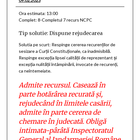
09.02.2023
Ora estimata: 13:00
Complet: 8-Completul 7 recurs NCPC
Tip solutie: Dispune rejudecarea
Solutia pe scurt: Respinge cererea recurenţilor de
sesizare a Curţii Constituţionale, ca inadmisibilă.
Respinge excepţia lipsei calităţii de reprezentant şi
excepţia nulităţii întâmpinării, invocate de recurenţi,
ca neîntemeiate.
Admite recursul. Casează în
parte hotărârea recurată şi,
rejudecând în limitele casării,
admite în parte cererea de
chemare în judecată. Obligă
intimata-pârâtă Inspectoratul
General al Jandarmeriei Române