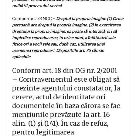
nulității procesului-verbal.
Conform art. 73 NCC –
Dreptul la propria imagine
(1) Orice
persoană are dreptul la propria imagine.
(2) În exercitarea
dreptului la propria imagine, ea poate să interzică ori să
împiedice reproducerea, în orice mod, a înfăţişării sale
fizice ori a vocii sale sau, după caz, utilizarea unei
asemenea reproduceri. Dispoziţiile art. 75 rămân
aplicabile.
Conform art. 18 din OG nr. 2/2001
–
Contravenientul este obligat să
prezinte agentului constatator, la
cerere, actul de identitate ori
documentele în baza cărora se fac
mențiunile prevăzute la
art. 16
alin. (1)
și
(1^1)
. În caz de refuz,
pentru legitimarea