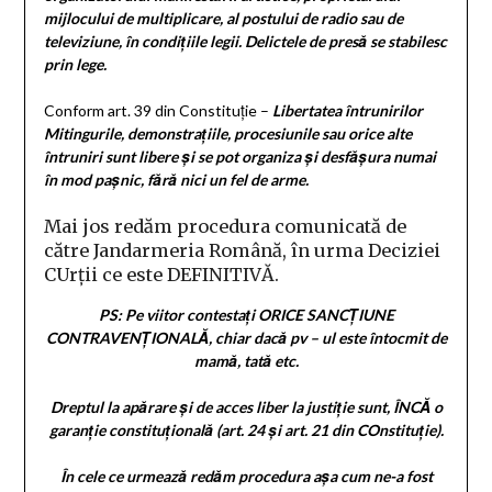
mijlocului de multiplicare, al postului de radio sau de
televiziune, în condițiile legii. Delictele de presă se stabilesc
prin lege.
Conform art. 39 din Constituție –
Libertatea întrunirilor
Mitingurile, demonstrațiile, procesiunile sau orice alte
întruniri sunt libere și se pot organiza și desfășura numai
în mod pașnic, fără nici un fel de arme.
Mai jos redăm procedura comunicată de
către Jandarmeria Română, în urma Deciziei
CUrții ce este DEFINITIVĂ.
PS: Pe viitor contestați ORICE SANCȚIUNE
CONTRAVENȚIONALĂ, chiar dacă pv – ul este întocmit de
mamă, tată etc.
Dreptul la apărare și de acces liber la justiție sunt, ÎNCĂ o
garanție constituțională (art. 24 și art. 21 din COnstituție).
În cele ce urmează redăm procedura așa cum ne-a fost