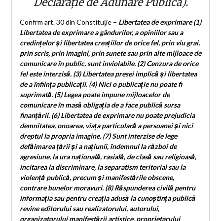
Declarație de Adunare Publică).
Confrm art. 30 din Constituție –
Libertatea de exprimare
(1)
Libertatea de exprimare a gândurilor, a opiniilor sau a
credințelor și libertatea creațiilor de orice fel, prin viu grai,
prin scris, prin imagini, prin sunete sau prin alte mijloace de
comunicare în public, sunt inviolabile.
(2)
Cenzura de orice
fel este interzisă.
(3)
Libertatea presei implică și libertatea
de a înființa publicații.
(4)
Nici o publicație nu poate fi
suprimată.
(5)
Legea poate impune mijloacelor de
comunicare în masă obligația de a face publică sursa
finanțării.
(6)
Libertatea de exprimare nu poate prejudicia
demnitatea, onoarea, viața particulară a persoanei și nici
dreptul la propria imagine.
(7)
Sunt interzise de lege
defăimarea țării și a națiunii, îndemnul la război de
agresiune, la ura națională, rasială, de clasă sau religioasă,
incitarea la discriminare, la separatism teritorial sau la
violență publică, precum și manifestările obscene,
contrare bunelor moravuri.
(8)
Răspunderea civilă pentru
informația sau pentru creația adusă la cunoștința publică
revine editorului sau realizatorului, autorului,
organizatorului manifestării artistice, proprietarului