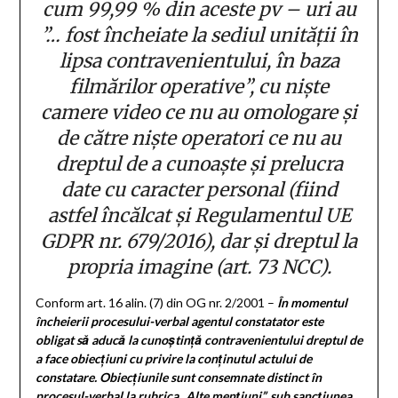
cum 99,99 % din aceste pv – uri au
”… fost încheiate la sediul unității în
lipsa contravenientului, în baza
filmărilor operative”, cu niște
camere video ce nu au omologare și
de către niște operatori ce nu au
dreptul de a cunoaște și prelucra
date cu caracter personal (fiind
astfel încălcat și Regulamentul UE
GDPR nr. 679/2016), dar și dreptul la
propria imagine (art. 73 NCC).
Conform art. 16 alin. (7) din OG nr. 2/2001 –
În momentul
încheierii procesului-verbal agentul constatator este
obligat să aducă la cunoștință contravenientului dreptul de
a face obiecțiuni cu privire la conținutul actului de
constatare. Obiecțiunile sunt consemnate distinct în
procesul-verbal la rubrica „Alte mențiuni”, sub sancțiunea