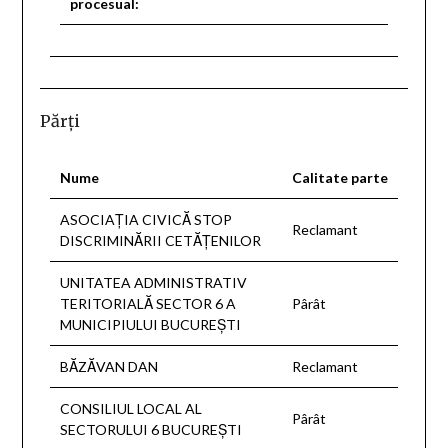
procesual:
Părţi
Nume
Calitate parte
ASOCIAŢIA CIVICĂ STOP
Reclamant
DISCRIMINĂRII CETĂŢENILOR
UNITATEA ADMINISTRATIV
TERITORIALĂ SECTOR 6 A
Pârât
MUNICIPIULUI BUCUREŞTI
BĂZĂVAN DAN
Reclamant
CONSILIUL LOCAL AL
Pârât
SECTORULUI 6 BUCUREŞTI