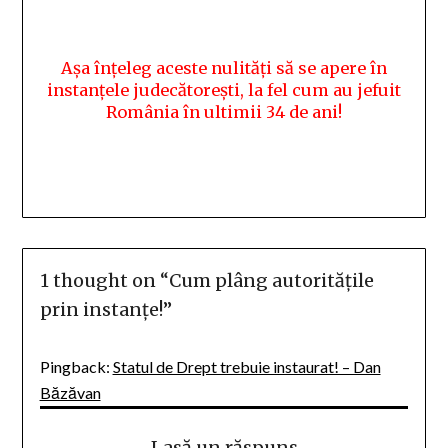
Așa înțeleg aceste nulități să se apere în
instanțele judecătorești, la fel cum au jefuit
România în ultimii 34 de ani!
1 thought on “
Cum plâng autoritățile
prin instanțe!
”
Pingback:
Statul de Drept trebuie instaurat! – Dan
Băzăvan
Lasă un răspuns