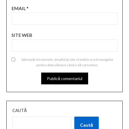
EMAIL
*
SITE WEB
Salvează-mi numele, emailul și site-ul web în acest navigator
pentru data viitoare când o să comentez.
CAUTĂ
Caută