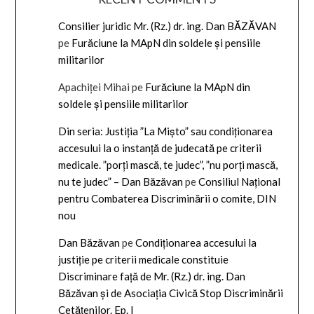
Consilier juridic Mr. (Rz.) dr. ing. Dan BĂZĂVAN
pe
Furăciune la MApN din soldele și pensiile
militarilor
Apachiței Mihai
pe
Furăciune la MApN din
soldele și pensiile militarilor
Din seria: Justiția ”La Mișto” sau condiționarea
accesului la o instanță de judecată pe criterii
medicale. ”porți mască, te judec”, ”nu porți mască,
nu te judec” – Dan Băzăvan
pe
Consiliul Național
pentru Combaterea Discriminării o comite, DIN
nou
Dan Băzăvan
pe
Condiționarea accesului la
justiție pe criterii medicale constituie
Discriminare față de Mr. (Rz.) dr. ing. Dan
Băzăvan și de Asociația Civică Stop Discriminării
Cetățenilor. Ep. I