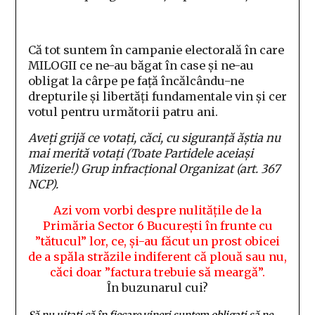
Că tot suntem în campanie electorală în care
MILOGII ce ne-au băgat în case și ne-au
obligat la cârpe pe față încălcându-ne
drepturile și libertăți fundamentale vin și cer
votul pentru următorii patru ani.
Aveți grijă ce votați, căci, cu siguranță ăștia nu
mai merită votați (Toate Partidele aceiași
Mizerie!) Grup infracțional Organizat (art. 367
NCP).
Azi vom vorbi despre nulitățile de la
Primăria Sector 6 București în frunte cu
”tătucul” lor, ce, și-au făcut un prost obicei
de a spăla străzile indiferent că plouă sau nu,
căci doar ”factura trebuie să meargă”.
În buzunarul cui?
Să nu uitați că în fiecare vineri suntem obligați să ne