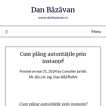
Skip
Dan Băzăvan
to
content
www.danbazavan.ro
Menu
Cum plâng autoritățile prin
instanțe!
Posted on
mai 31, 2024
by
Consilier juridic
Mr. (Rz.) dr. ing. Dan BĂZĂVAN
Cum plâng autoritățile prin instanțe!