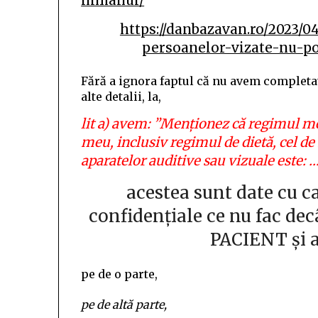
nimanui/
https://danbazavan.ro/2023/0
persoanelor-vizate-nu-po
Fără a ignora faptul că nu avem completat
alte detalii, la,
lit a) avem: ”Menționez că regimul m
meu, inclusiv regimul de dietă, cel de 
aparatelor auditive sau vizuale este: …
acestea sunt date cu c
confidențiale ce nu fac d
PACIENT și a
pe de o parte,
pe de altă parte,