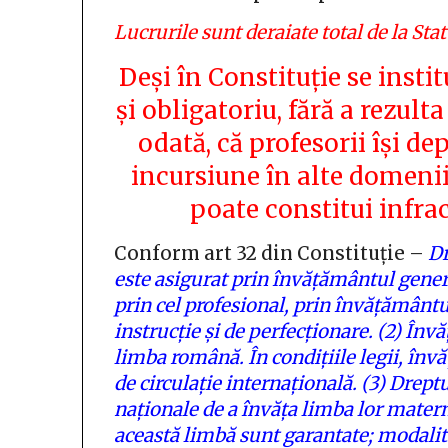
Lucrurile sunt deraiate total de la Stat
Deși în Constituție se insti
și obligatoriu, fără a rezult
odată, că profesorii își de
incursiune în alte domenii 
poate constitui infrac
Conform art 32 din Constituție –
Dr
este asigurat prin învățământul genera
prin cel profesional, prin învățământu
instrucție și de perfecționare.
(2)
Învă
limba română. În condițiile legii, înv
de circulație internațională.
(3)
Dreptu
naționale de a învăța limba lor maternă
această limbă sunt garantate; modalită