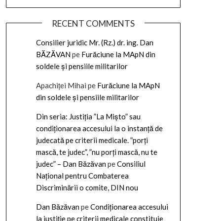
RECENT COMMENTS
Consilier juridic Mr. (Rz.) dr. ing. Dan
BĂZĂVAN
pe
Furăciune la MApN din
soldele și pensiile militarilor
Apachiței Mihai
pe
Furăciune la MApN
din soldele și pensiile militarilor
Din seria: Justiția ”La Mișto” sau
condiționarea accesului la o instanță de
judecată pe criterii medicale. ”porți
mască, te judec”, ”nu porți mască, nu te
judec” – Dan Băzăvan
pe
Consiliul
Național pentru Combaterea
Discriminării o comite, DIN nou
Dan Băzăvan
pe
Condiționarea accesului
la justiție pe criterii medicale constituie