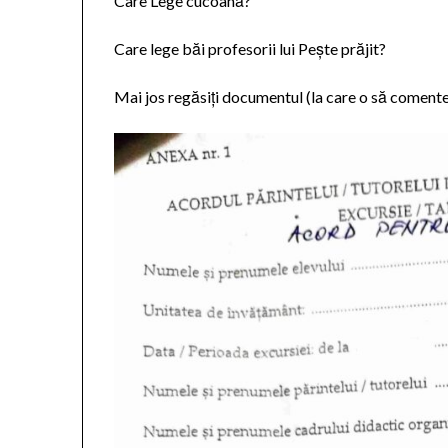
Care Lege cucoană?
Care lege băi profesorii lui Pește prăjit?
Mai jos regăsiți documentul (la care o să comente