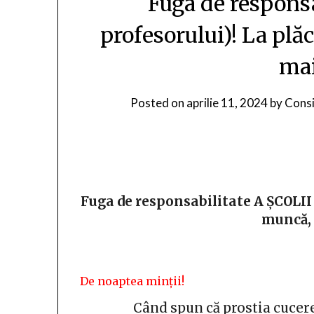
Fuga de responsa
profesorului)! La plă
mai
Posted on
aprilie 11, 2024
by
Consi
Fuga de responsabilitate A ȘCOLII (
muncă, 
De noaptea minții!
Când spun că prostia cucer