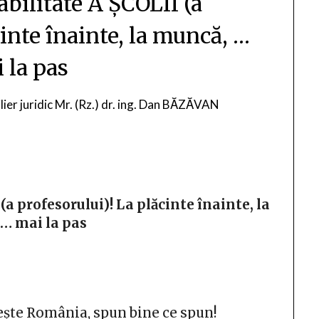
bilitate A ȘCOLII (a
cinte înainte, la muncă, …
 la pas
lier juridic Mr. (Rz.) dr. ing. Dan BĂZĂVAN
a profesorului)! La plăcinte înainte, la
… mai la pas
ește România, spun bine ce spun!