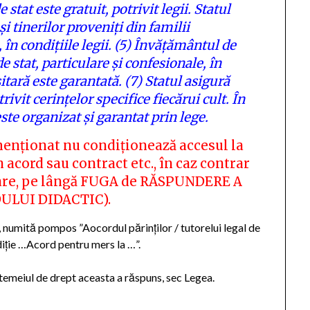
stat este gratuit, potrivit legii. Statul
și tinerilor proveniți din familii
 în condițiile legii.
(5)
Învățământul de
e stat, particulare și confesionale, în
tară este garantată.
(7)
Statul asigură
ivit cerințelor specifice fiecărui cult. În
este organizat și garantat prin lege.
menționat nu condiționează accesul la
acord sau contract etc., în caz contrar
nare, pe lângă FUGA de RĂSPUNDERE A
DULUI DIDACTIC).
ă, numită pompos ”Aocordul părinților / tutorelui legal de
ediție …Acord pentru mers la …”.
 temeiul de drept aceasta a răspuns, sec Legea.