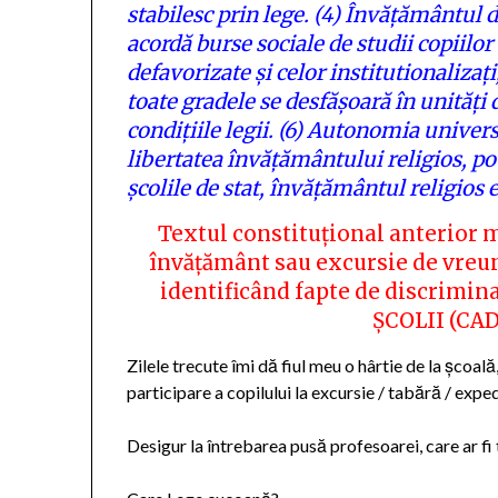
stabilesc prin lege.
(4)
Învățământul de 
acordă burse sociale de studii copiilor 
defavorizate și celor institutionalizați,
toate gradele se desfășoară în unități d
condițiile legii.
(6)
Autonomia universi
libertatea învățământului religios, potr
școlile de stat, învățământul religios 
Textul constituțional anterior 
învățământ sau excursie de vreun 
identificând fapte de discrimi
ȘCOLII (CA
Zilele trecute îmi dă fiul meu o hârtie de la școal
participare a copilului la excursie / tabără / exp
Desigur la întrebarea pusă profesoarei, care ar fi