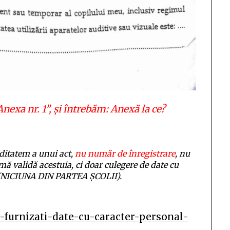
nexa nr. 1”, și întrebăm: Anexă la ce?
ditatem a unui act,
nu număr de înregistrare
, nu
rmă validă acestuia, ci doar culegere de date cu
ui (NICIUNA DIN PARTEA ȘCOLII).
u-furnizati-date-cu-caracter-personal-