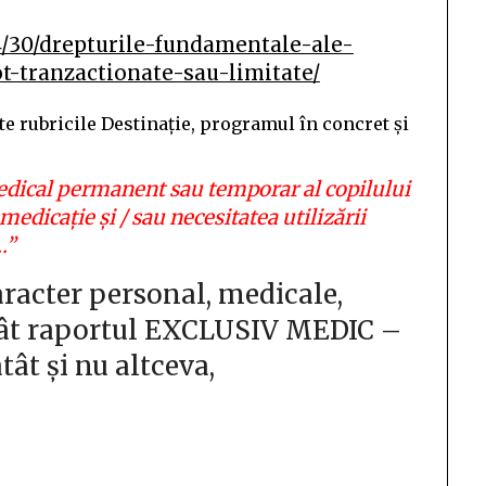
4/30/drepturile-fundamentale-ale-
t-tranzactionate-sau-limitate/
e rubricile Destinație, programul în concret și
edical permanent sau temporar al copilului
medicație și / sau necesitatea utilizării
.”
aracter personal, medicale,
ecât raportul EXCLUSIV MEDIC –
tât și nu altceva,