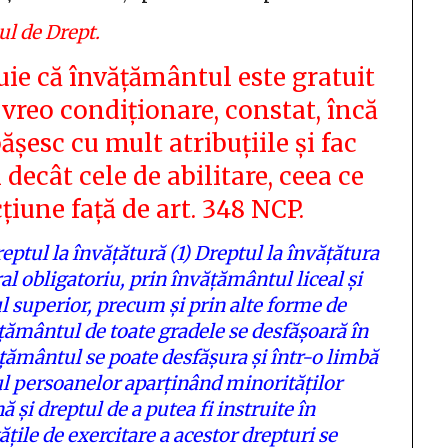
ul de Drept.
tuie că învățământul este gratuit
a vreo condiționare, constat, încă
pășesc cu mult atribuțiile și fac
decât cele de abilitare, ceea ce
țiune față de art. 348 NCP.
eptul la învățătură
(1)
Dreptul la învățătura
l obligatoriu, prin învățământul liceal și
l superior, precum și prin alte forme de
țământul de toate gradele se desfășoară în
ățământul se poate desfășura și într-o limbă
l persoanelor aparținând minorităților
 și dreptul de a putea fi instruite în
țile de exercitare a acestor drepturi se